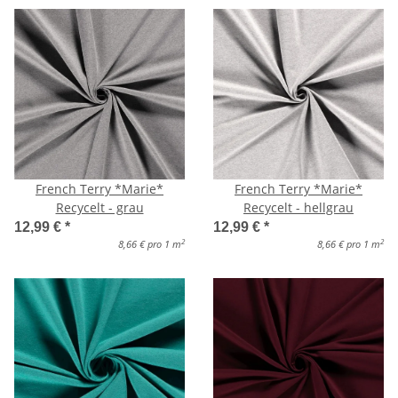
French Terry *Marie*
French Terry *Marie*
Recycelt - grau
Recycelt - hellgrau
12,99 €
*
12,99 €
*
2
2
8,66 € pro 1 m
8,66 € pro 1 m