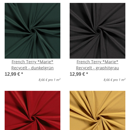
French Terry *Marie*
French Terry *Marie*
Recycelt - dunkelgrün
Recycelt - graphitgrau
12,99 €
*
12,99 €
*
2
2
8,66 € pro 1 m
8,66 € pro 1 m