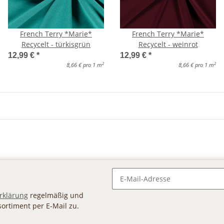
French Terry *Marie*
French Terry *Marie*
Recycelt - türkisgrün
Recycelt - weinrot
12,99 €
*
12,99 €
*
2
2
8,66 € pro 1 m
8,66 € pro 1 m
Newsletter Abonnieren
rklärung
regelmäßig und
sortiment per E-Mail zu.