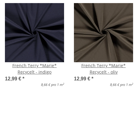
French Terry *Marie*
French Terry *Marie*
Recycelt - indigo
Recycelt - oliv
12,99 €
*
12,99 €
*
2
2
8,66 € pro 1 m
8,66 € pro 1 m