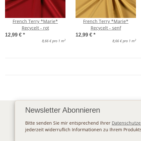
French Terry *Marie*
French Terry *Marie*
Recycelt - rot
Recycelt - senf
12,99 €
*
12,99 €
*
2
2
8,66 € pro 1 m
8,66 € pro 1 m
Newsletter Abonnieren
Bitte senden Sie mir entsprechend Ihrer
Datenschutze
jederzeit widerruflich Informationen zu Ihrem Produkt