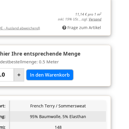
2
11,14 € pro 1 m
inkl. 19% USt. , zzgl.
Versand
Frage zum Artikel
DE - Ausland abweichend)
 hier Ihre entsprechende Menge
destbestellmenge: 0.5 Meter
+
In den Warenkorb
rt:
French Terry / Sommersweat
ng:
95% Baumwolle, 5% Elasthan
m):
148