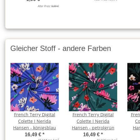
Alter Preis:
9,99 €
Gleicher Stoff - andere Farben
French Terry Digital
French Terry Digital
Fren
Colette I Nerida
Colette I Nerida
Co
Hansen - königsblau
Hansen - petrolgrün
Han
16,49 €
*
16,49 €
*
2
2