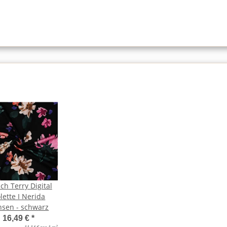
ch Terry Digital
lette I Nerida
sen - schwarz
16,49 €
*
2