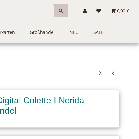
0,00 €
rkarten
Großhandel
NEU
SALE
igital Colette I Nerida
ndel