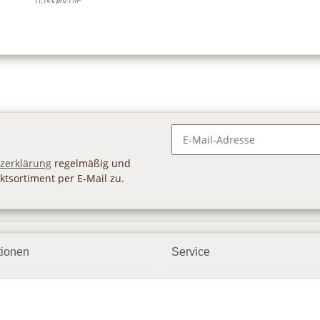
11,14 € pro 1 m
Newsletter Abonnieren
zerklärung
regelmäßig und
ktsortiment per E-Mail zu.
tionen
Service
ngsmöglichkeiten
Geschenkgutscheine
andbedingungen
Großhandel