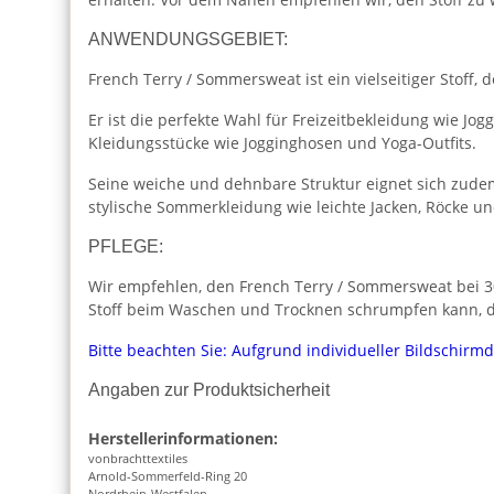
ANWENDUNGSGEBIET:
French Terry / Sommersweat ist ein vielseitiger Stoff
Er ist die perfekte Wahl für Freizeitbekleidung wie J
Kleidungsstücke wie Jogginghosen und Yoga-Outfits.
Seine weiche und dehnbare Struktur eignet sich zudem
stylische Sommerkleidung wie leichte Jacken, Röcke u
PFLEGE:
Wir empfehlen, den French Terry / Sommersweat bei 30
Stoff beim Waschen und Trocknen schrumpfen kann, da
Bitte beachten Sie: Aufgrund individueller Bildschirm
Angaben zur Produktsicherheit
Herstellerinformationen:
vonbrachttextiles
Arnold-Sommerfeld-Ring 20
Nordrhein-Westfalen