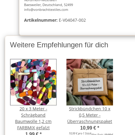
Baesweiler, Deutschland, 52499
info@vonbrachttextiles.com
Artikelnummer:
E-V04047-002
Weitere Empfehlungen für dich
20 x 3 Meter -
Strickbündchen 10 x
Schrägband
0,5 Meter -
Baumwolle 1,2 cm
Überraschnungspaket
FARBMIX gefalzt
10,99 €
*
10,99 € pro 1 Stück
1,99 €
*
Alter Preis:
19,99 €