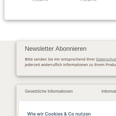
11,14 € pro 1 m
11,14 € pro 1 m
Newsletter Abonnieren
Bitte senden Sie mir entsprechend Ihrer
Datenschut
jederzeit widerruflich Informationen zu Ihrem Produ
Gesetzliche Informationen
Informa
Datenschutz
Zahlu
Wie wir Cookies & Co nutzen
AGB
Vers