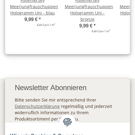
Folienjersey
Folienjersey
Fo
Meerjungfrauschuppen
Meerjungfrauschuppen
Meerju
Hologramm Uni - blau
Hologramm Uni -
Hologr
bronze
9,99 €
*
2
6,66 € pro 1 m
9,99 €
*
2
6,66 € pro 1 m
Newsletter Abonnieren
Bitte senden Sie mir entsprechend Ihrer
Datenschutzerklärung
regelmäßig und jederzeit
widerruflich Informationen zu Ihrem
Produktsortiment per E-Mail zu.
Abonnieren