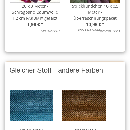
20 x 3 Meter -
Strickbündchen 10 x 0,5
Schrägband Baumwolle
Meter -
1,2 cm FARBMIX gefalzt
Überraschnungspaket
1,99 €
*
10,99 €
*
10,99 € pro 1 Stück
Alter Preis:
9,99 €
Alter Preis:
19,99 €
Gleicher Stoff - andere Farben