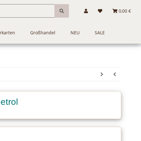
0,00 €
rkarten
Großhandel
NEU
SALE
etrol