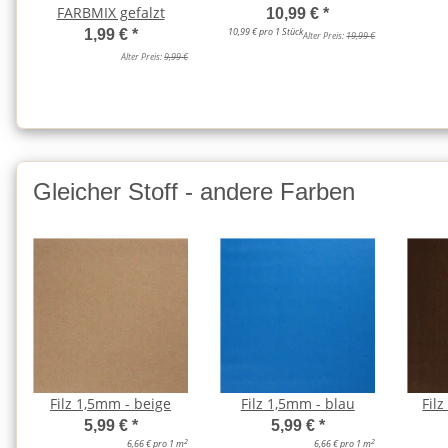
FARBMIX gefalzt
10,99 €
*
10,99 € pro 1 Stück
1,99 €
*
Alter Preis:
19,99 €
Alter Preis:
9,99 €
Gleicher Stoff - andere Farben
Filz 1,5mm - beige
Filz 1,5mm - blau
Fil
5,99 €
*
5,99 €
*
2
2
6,66 € pro 1 m
6,66 € pro 1 m