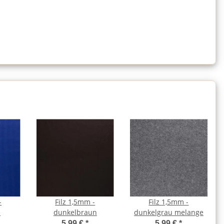
-
Filz 1,5mm -
Filz 1,5mm -
u
dunkelbraun
dunkelgrau melange
5,99 €
*
5,99 €
*