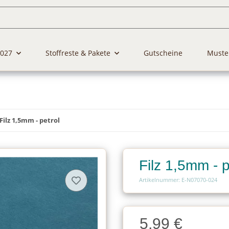
2027
Stoffreste & Pakete
Gutscheine
Muste
Filz 1,5mm - petrol
Filz 1,5mm - p
Artikelnummer: E-N07070-024
Charge
5,99 €
Charge