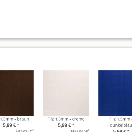
z 1,5mm - braun
Filz 1,5mm - creme
Filz 1,5mm 
dunkelbla
5,99 €
*
5,99 €
*
2
2
6,66 € pro 1 m
6,66 € pro 1 m
5,99 €
*