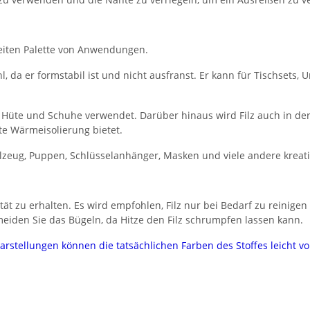
breiten Palette von Anwendungen.
l, da er formstabil ist und nicht ausfranst. Er kann für Tischsets
n, Hüte und Schuhe verwendet. Darüber hinaus wird Filz auch in de
te Wärmeisolierung bietet.
pielzeug, Puppen, Schlüsselanhänger, Masken und viele andere kreati
ität zu erhalten. Es wird empfohlen, Filz nur bei Bedarf zu reini
meiden Sie das Bügeln, da Hitze den Filz schrumpfen lassen kann.
darstellungen können die tatsächlichen Farben des Stoffes leicht 