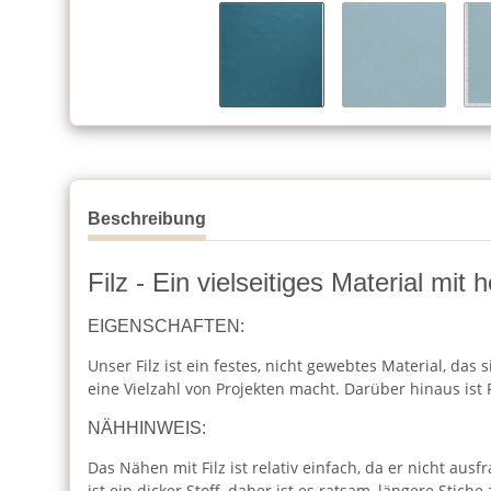
Beschreibung
Filz - Ein vielseitiges Material mi
EIGENSCHAFTEN:
Unser Filz ist ein festes, nicht gewebtes Material, das
eine Vielzahl von Projekten macht. Darüber hinaus ist F
NÄHHINWEIS:
Das Nähen mit Filz ist relativ einfach, da er nicht au
ist ein dicker Stoff, daher ist es ratsam, längere Sti