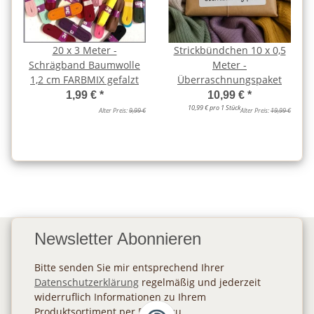
20 x 3 Meter -
Strickbündchen 10 x 0,5
Schrägband Baumwolle
Meter -
1,2 cm FARBMIX gefalzt
Überraschnungspaket
1,99 €
*
10,99 €
*
10,99 € pro 1 Stück
Alter Preis:
9,99 €
Alter Preis:
19,99 €
Newsletter Abonnieren
Bitte senden Sie mir entsprechend Ihrer
Datenschutzerklärung
regelmäßig und jederzeit
widerruflich Informationen zu Ihrem
Produktsortiment per E-Mail zu.