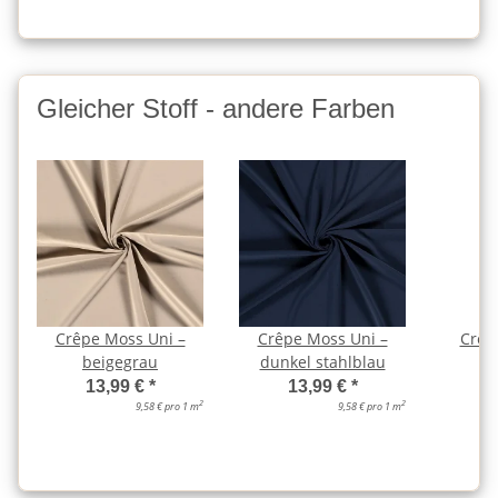
Gleicher Stoff - andere Farben
Crêpe Moss Uni –
Crêpe Moss Uni –
Crêp
beigegrau
dunkel stahlblau
d
13,99 €
*
13,99 €
*
2
2
9,58 € pro 1 m
9,58 € pro 1 m