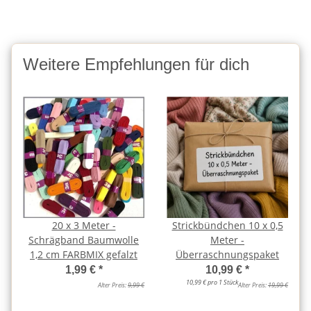
Weitere Empfehlungen für dich
20 x 3 Meter -
Strickbündchen 10 x 0,5
Schrägband Baumwolle
Meter -
1,2 cm FARBMIX gefalzt
Überraschnungspaket
1,99 €
*
10,99 €
*
10,99 € pro 1 Stück
Alter Preis:
9,99 €
Alter Preis:
19,99 €