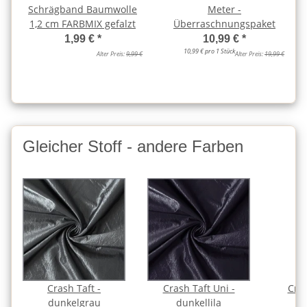
Schrägband Baumwolle
Meter -
1,2 cm FARBMIX gefalzt
Überraschnungspaket
1,99 €
*
10,99 €
*
10,99 € pro 1 Stück
Alter Preis:
9,99 €
Alter Preis:
19,99 €
Gleicher Stoff - andere Farben
Crash Taft -
Crash Taft Uni -
Cras
dunkelgrau
dunkellila
g