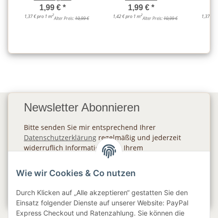
1,99 €
*
1,99 €
*
2
2
1,37 € pro 1 m
1,42 € pro 1 m
1,37 € p
Alter Preis:
10,99 €
Alter Preis:
10,99 €
Newsletter Abonnieren
Bitte senden Sie mir entsprechend Ihrer
Datenschutzerklärung
regelmäßig und jederzeit
widerruflich Informationen zu Ihrem
Produktsortiment per E-Mail zu.
Wie wir Cookies & Co nutzen
Abonnieren
Durch Klicken auf „Alle akzeptieren“ gestatten Sie den
Newsletter Abonnieren
Einsatz folgender Dienste auf unserer Website: PayPal
Express Checkout und Ratenzahlung. Sie können die