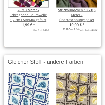
20 x 3 Meter -
Strickbündchen 10 x 0,5
Schrägband Baumwolle
Meter -
1,2 cm FARBMIX gefalzt
Überraschnungspaket
1,99 €
*
10,99 €
*
10,99 € pro 1 Stück
Alter Preis:
9,99 €
Alter Preis:
19,99 €
Gleicher Stoff - andere Farben