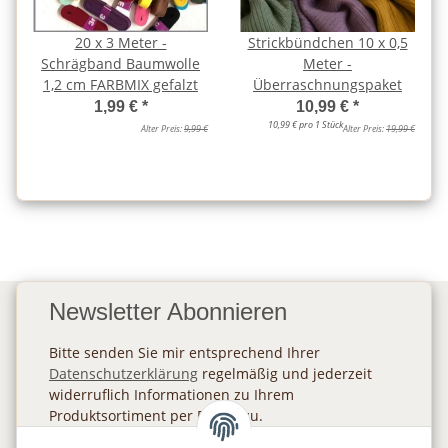
20 x 3 Meter -
Strickbündchen 10 x 0,5
Schrägband Baumwolle
Meter -
1,2 cm FARBMIX gefalzt
Überraschnungspaket
1,99 €
*
10,99 €
*
10,99 € pro 1 Stück
Alter Preis:
9,99 €
Alter Preis:
19,99 €
Newsletter Abonnieren
Bitte senden Sie mir entsprechend Ihrer
Datenschutzerklärung
regelmäßig und jederzeit
widerruflich Informationen zu Ihrem
Produktsortiment per E-Mail zu.