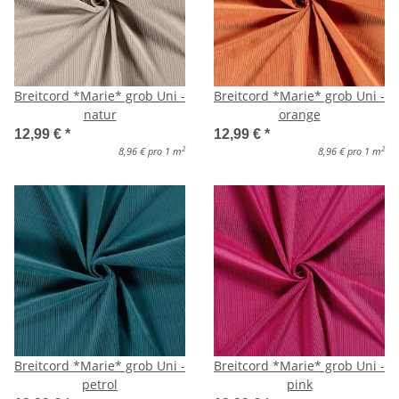
Breitcord *Marie* grob Uni -
Breitcord *Marie* grob Uni -
natur
orange
12,99 €
*
12,99 €
*
2
2
8,96 € pro 1 m
8,96 € pro 1 m
Breitcord *Marie* grob Uni -
Breitcord *Marie* grob Uni -
petrol
pink