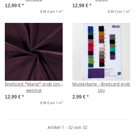
12,99 €
*
12,99 €
*
2
2
8,96 € pro 1 m
8,96 € pro 1 m
Breitcord *Marie* grob Uni -
Musterkarte - Breitcord grob
weinrot
Uni
12,99 €
*
2,99 €
*
2
8,96 € pro 1 m
Artikel 1 - 32 von 32