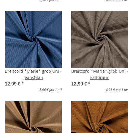
Breitcord *Marie* grob Uni -
Breitcord *Marie* grob Uni -
jeansblau
kaltbraun
12,99 €
*
12,99 €
*
2
2
8,96 € pro 1 m
8,96 € pro 1 m