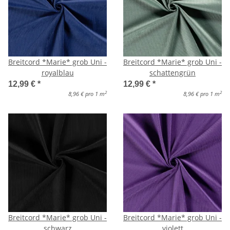
Breitcord *Marie* grob Uni -
Breitcord *Marie* grob Uni -
royalblau
schattengrün
12,99 €
*
12,99 €
*
2
2
8,96 € pro 1 m
8,96 € pro 1 m
Breitcord *Marie* grob Uni -
Breitcord *Marie* grob Uni -
schwarz
violett