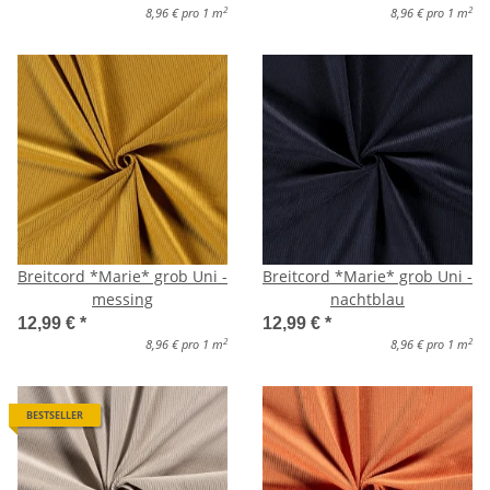
2
2
8,96 € pro 1 m
8,96 € pro 1 m
Breitcord *Marie* grob Uni -
Breitcord *Marie* grob Uni -
messing
nachtblau
12,99 €
*
12,99 €
*
2
2
8,96 € pro 1 m
8,96 € pro 1 m
BESTSELLER