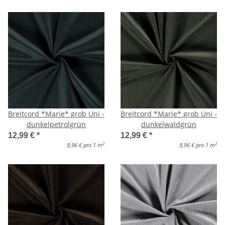
Breitcord *Marie* grob Uni -
Breitcord *Marie* grob Uni -
dunkelpetrolgrün
dunkelwaldgrün
12,99 €
*
12,99 €
*
2
2
8,96 € pro 1 m
8,96 € pro 1 m