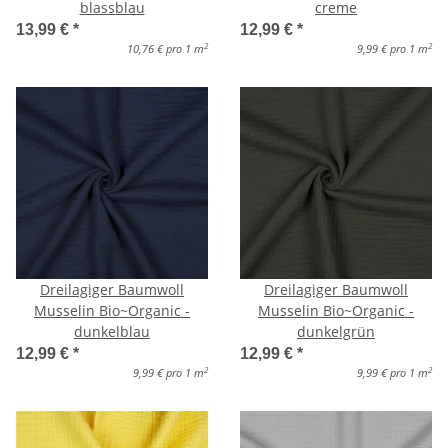
blassblau
creme
13,99 €
*
12,99 €
*
2
2
10,76 € pro 1 m
9,99 € pro 1 m
Dreilagiger Baumwoll
Dreilagiger Baumwoll
Musselin Bio~Organic -
Musselin Bio~Organic -
dunkelblau
dunkelgrün
12,99 €
*
12,99 €
*
2
2
9,99 € pro 1 m
9,99 € pro 1 m