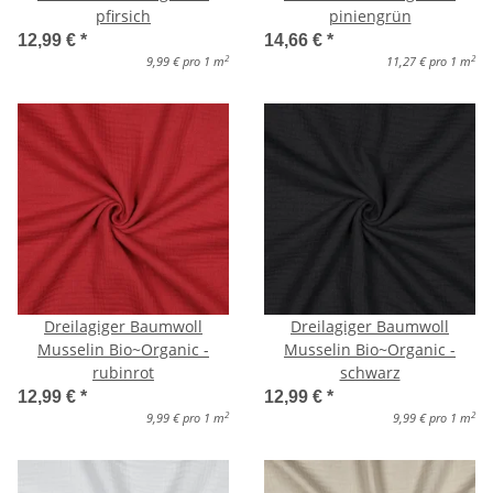
pfirsich
piniengrün
12,99 €
*
14,66 €
*
2
2
9,99 € pro 1 m
11,27 € pro 1 m
Dreilagiger Baumwoll
Dreilagiger Baumwoll
Musselin Bio~Organic -
Musselin Bio~Organic -
rubinrot
schwarz
12,99 €
*
12,99 €
*
2
2
9,99 € pro 1 m
9,99 € pro 1 m