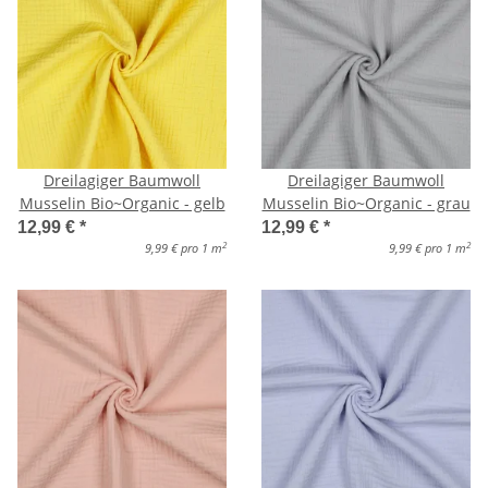
Dreilagiger Baumwoll
Dreilagiger Baumwoll
Musselin Bio~Organic - gelb
Musselin Bio~Organic - grau
12,99 €
*
12,99 €
*
2
2
9,99 € pro 1 m
9,99 € pro 1 m