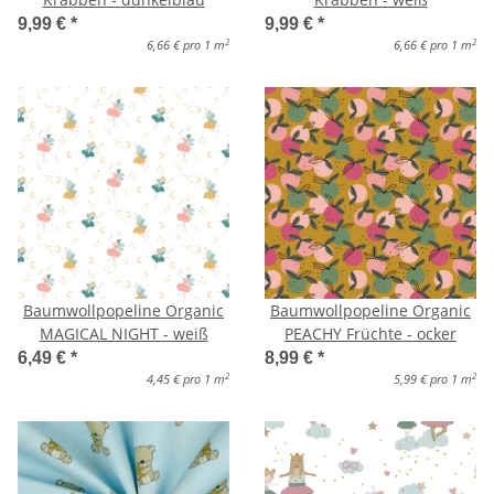
9,99 €
*
9,99 €
*
2
2
6,66 € pro 1 m
6,66 € pro 1 m
Baumwollpopeline Organic
Baumwollpopeline Organic
MAGICAL NIGHT - weiß
PEACHY Früchte - ocker
6,49 €
*
8,99 €
*
2
2
4,45 € pro 1 m
5,99 € pro 1 m