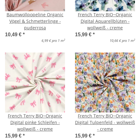
Baumwollpopeline Organic
French Terry BIO~Organic
Vögel & Schmetterlinge -
Digital Aquarellblüten -
puderrosa
wollweiß - creme
10,49 €
*
15,99 €
*
2
2
6,99 € pro 1 m
10,66 € pro 1 m
French Terry BIO~Organic
French Terry BIO~Organic
Digital pinke Schleifen -
Digital Tulpenfeld - wollweiß
wollweiß - creme
- creme
15,99 €
*
15,99 €
*