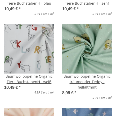
Tiere BuchstabenH - blau
Tiere BuchstabenH - senf
10,49 €
*
10,49 €
*
2
2
6,99 € pro 1 m
6,99 € pro 1 m
Baumwollpopeline Organic
Baumwollpopeline Organic
Tiere BuchstabenH - weiß
träumender Teddy -
hellaltmint
10,49 €
*
2
6,99 € pro 1 m
8,99 €
*
2
5,99 € pro 1 m