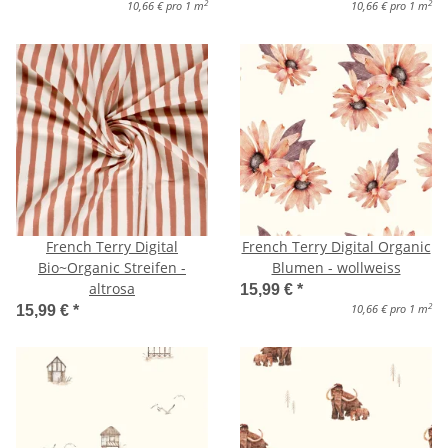
2
2
10,66 € pro 1 m
10,66 € pro 1 m
French Terry Digital
French Terry Digital Organic
Bio~Organic Streifen -
Blumen - wollweiss
altrosa
15,99 €
*
2
10,66 € pro 1 m
15,99 €
*