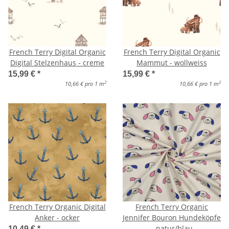
French Terry Digital Organic
French Terry Digital Organic
Digital Stelzenhaus - creme
Mammut - wollweiss
15,99 €
*
15,99 €
*
2
2
10,66 € pro 1 m
10,66 € pro 1 m
French Terry Organic Digital
French Terry Organic
Anker - ocker
Jennifer Bouron Hundeköpfe
- natur/blau
10,49 €
*