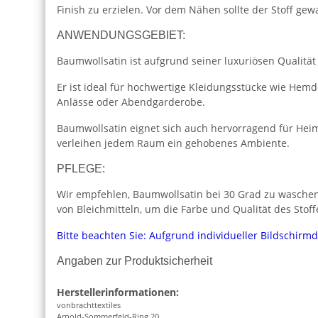
Finish zu erzielen. Vor dem Nähen sollte der Stoff g
ANWENDUNGSGEBIET:
Baumwollsatin ist aufgrund seiner luxuriösen Qualität u
Er ist ideal für hochwertige Kleidungsstücke wie Hem
Anlässe oder Abendgarderobe.
Baumwollsatin eignet sich auch hervorragend für Heim
verleihen jedem Raum ein gehobenes Ambiente.
PFLEGE:
Wir empfehlen, Baumwollsatin bei 30 Grad zu waschen 
von Bleichmitteln, um die Farbe und Qualität des Stoff
Bitte beachten Sie: Aufgrund individueller Bildschirm
Angaben zur Produktsicherheit
Herstellerinformationen:
vonbrachttextiles
Arnold-Sommerfeld-Ring 20