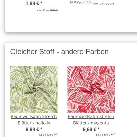
10,99 € pro 1 Stück
1,99 €
*
Alter Preis:
19,99 €
Alter Preis:
9,99 €
Gleicher Stoff - andere Farben
Baumwollsatin Stretch
Baumwollsatin Stretch
Blätter - helloliv
Blätter - magenta
9,99 €
*
9,99 €
*
2
2
6,66 € pro 1 m
6,66 € pro 1 m