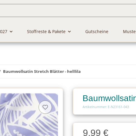
2027
Stoffreste & Pakete
Gutscheine
Muste
Baumwollsatin Stretch Blätter - helllila
Baumwollsatin 
Artikelnummer: E-N23161-043
Charge
9,99 €
Charge