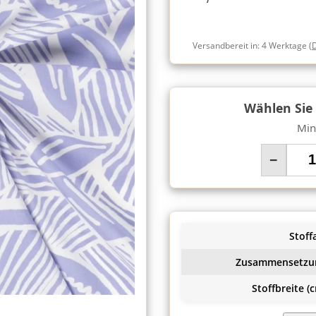
Versandbereit in:
4 Werktage
(
Wählen Sie
Min
−
Stoffa
Zusammensetzu
Stoffbreite (c