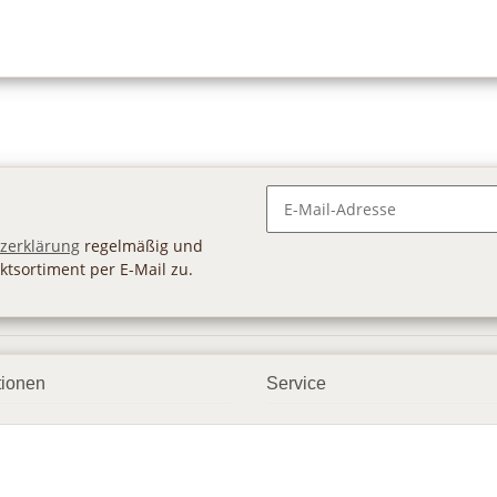
Newsletter Abonnieren
zerklärung
regelmäßig und
ktsortiment per E-Mail zu.
tionen
Service
ngsmöglichkeiten
Geschenkgutscheine
andbedingungen
Großhandel