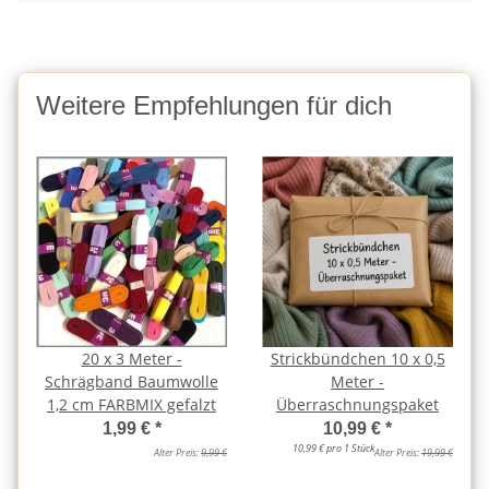
Weitere Empfehlungen für dich
20 x 3 Meter -
Strickbündchen 10 x 0,5
Schrägband Baumwolle
Meter -
1,2 cm FARBMIX gefalzt
Überraschnungspaket
1,99 €
*
10,99 €
*
10,99 € pro 1 Stück
Alter Preis:
9,99 €
Alter Preis:
19,99 €