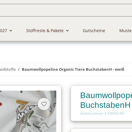
2027
Stoffreste & Pakete
Gutscheine
Muste
llstoffe
Baumwollpopeline Organic Tiere BuchstabenH - weiß
Baumwollpope
BuchstabenH 
Artikelnummer: E-V05502-001
Charge