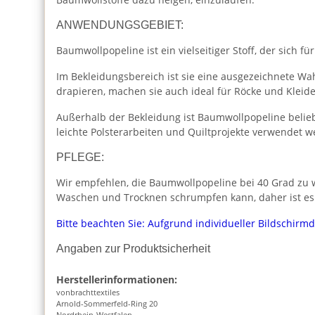
ANWENDUNGSGEBIET:
Baumwollpopeline ist ein vielseitiger Stoff, der sich für
Im Bekleidungsbereich ist sie eine ausgezeichnete Wah
drapieren, machen sie auch ideal für Röcke und Kleide
Außerhalb der Bekleidung ist Baumwollpopeline beliebt
leichte Polsterarbeiten und Quiltprojekte verwendet w
PFLEGE:
Wir empfehlen, die Baumwollpopeline bei 40 Grad zu w
Waschen und Trocknen schrumpfen kann, daher ist es
Bitte beachten Sie: Aufgrund individueller Bildschirm
Angaben zur Produktsicherheit
Herstellerinformationen:
vonbrachttextiles
Arnold-Sommerfeld-Ring 20
Nordrhein-Westfalen