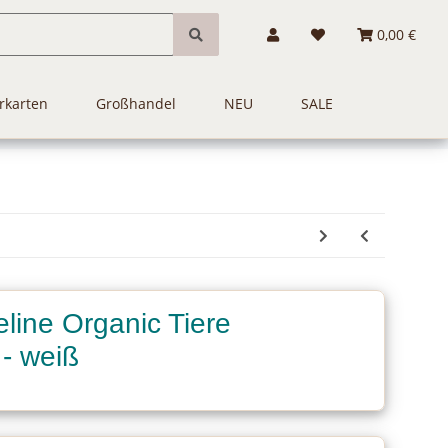
0,00 €
rkarten
Großhandel
NEU
SALE
line Organic Tiere
- weiß