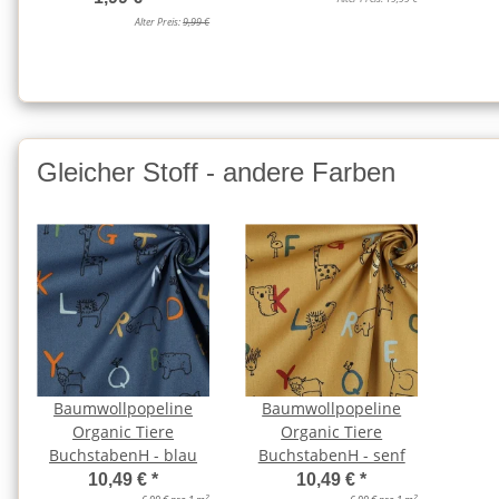
Alter Preis:
9,99 €
Gleicher Stoff - andere Farben
Baumwollpopeline
Baumwollpopeline
Organic Tiere
Organic Tiere
BuchstabenH - blau
BuchstabenH - senf
10,49 €
*
10,49 €
*
2
2