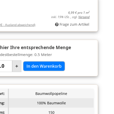
2
6,99 € pro 1 m
inkl. 19% USt. , zzgl.
Versand
Frage zum Artikel
DE - Ausland abweichend)
 hier Ihre entsprechende Menge
destbestellmenge: 0.5 Meter
+
In den Warenkorb
rt:
Baumwollpopeline
ng:
100% Baumwolle
m):
150