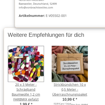
Baesweiler, Deutschland, 52499
info@vonbrachttextiles.com
Artikelnummer:
E-V05502-001
Weitere Empfehlungen für dich
20 x 3 Meter -
Strickbündchen 10 x
Schrägband
0,5 Meter -
Baumwolle 1,2 cm
Überraschnungspaket
FARBMIX gefalzt
10,99 €
*
10,99 € pro 1 Stück
1,99 €
*
Alter Preis:
19,99 €