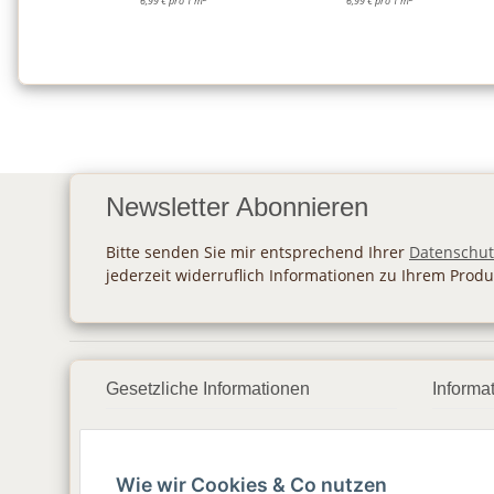
6,99 € pro 1 m
6,99 € pro 1 m
Newsletter Abonnieren
Bitte senden Sie mir entsprechend Ihrer
Datenschut
jederzeit widerruflich Informationen zu Ihrem Produ
Gesetzliche Informationen
Informa
Datenschutz
Zahlu
Wie wir Cookies & Co nutzen
AGB
Vers