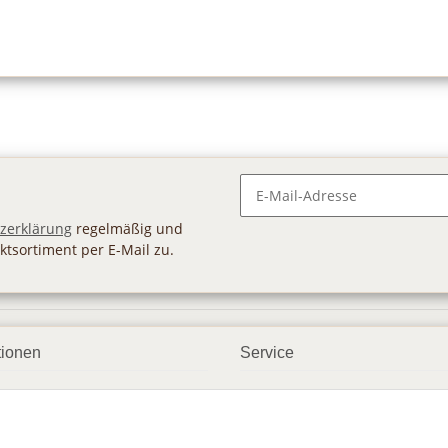
Newsletter Abonnieren
zerklärung
regelmäßig und
ktsortiment per E-Mail zu.
tionen
Service
ngsmöglichkeiten
Geschenkgutscheine
andbedingungen
Großhandel