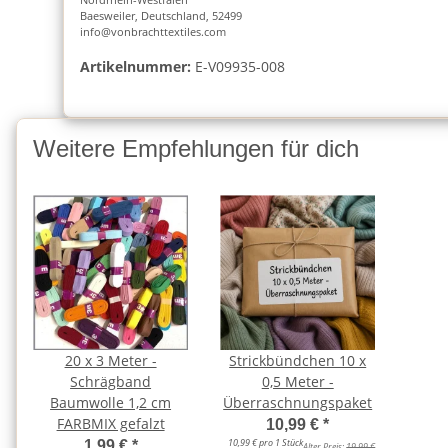
Baesweiler, Deutschland, 52499
info@vonbrachttextiles.com
Artikelnummer:
E-V09935-008
Weitere Empfehlungen für dich
20 x 3 Meter -
Strickbündchen 10 x
Schrägband
0,5 Meter -
Baumwolle 1,2 cm
Überraschnungspaket
FARBMIX gefalzt
10,99 €
*
10,99 € pro 1 Stück
1,99 €
*
Alter Preis:
19,99 €