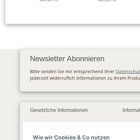
6,66 € pro 1 m
6,66 € pro 1 m
Newsletter Abonnieren
Bitte senden Sie mir entsprechend Ihrer
Datenschut
jederzeit widerruflich Informationen zu Ihrem Produ
Gesetzliche Informationen
Informa
Datenschutz
Zahlu
Wie wir Cookies & Co nutzen
AGB
Vers