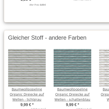
Alter Preis:
9,99 €
Gleicher Stoff - andere Farben
Baumwollpopeline
Baumwollpopeline
Bau
Organic Dreiecke auf
Organic Dreiecke auf
Orga
Wellen - lichtgrau
Wellen - schattenblau
W
9,99 €
*
9,99 €
*
2
2