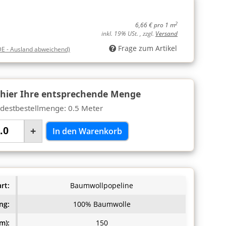
2
6,66 € pro 1 m
inkl. 19% USt. , zzgl.
Versand
Frage zum Artikel
DE - Ausland abweichend)
 hier Ihre entsprechende Menge
destbestellmenge: 0.5 Meter
+
In den Warenkorb
rt:
Baumwollpopeline
ng:
100% Baumwolle
m):
150