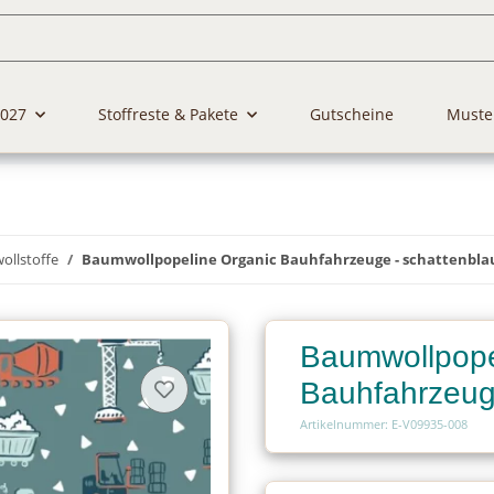
2027
Stoffreste & Pakete
Gutscheine
Muste
llstoffe
Baumwollpopeline Organic Bauhfahrzeuge - schattenbla
Baumwollpope
Bauhfahrzeug
Artikelnummer: E-V09935-008
Charge