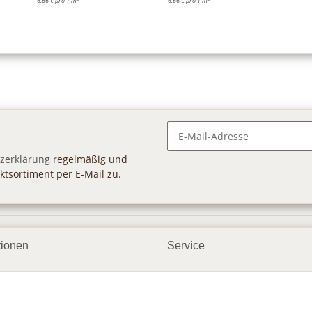
6,66 € pro 1 m
6,66 € pro 1 m
Newsletter Abonnieren
zerklärung
regelmäßig und
ktsortiment per E-Mail zu.
tionen
Service
ngsmöglichkeiten
Geschenkgutscheine
andbedingungen
Großhandel