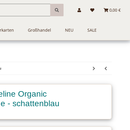
0,00 €
rkarten
Großhandel
NEU
SALE
u
line Organic
e - schattenblau