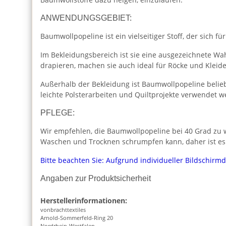
ANWENDUNGSGEBIET:
Baumwollpopeline ist ein vielseitiger Stoff, der sich für
Im Bekleidungsbereich ist sie eine ausgezeichnete Wah
drapieren, machen sie auch ideal für Röcke und Kleide
Außerhalb der Bekleidung ist Baumwollpopeline beliebt
leichte Polsterarbeiten und Quiltprojekte verwendet w
PFLEGE:
Wir empfehlen, die Baumwollpopeline bei 40 Grad zu w
Waschen und Trocknen schrumpfen kann, daher ist es
Bitte beachten Sie: Aufgrund individueller Bildschirm
Angaben zur Produktsicherheit
Herstellerinformationen:
vonbrachttextiles
Arnold-Sommerfeld-Ring 20
Nordrhein-Westfalen