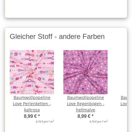
Gleicher Stoff - andere Farben
Baumwollpopeline
Baumwollpopeline
Baum
Love Perlenketten -
Love Regenbogen -
Love 
kaltrosa
hellmalve
h
8,99 €
*
8,99 €
*
2
2
6,16 € pro 1 m
6,16 € pro 1 m