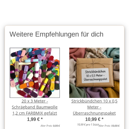
Weitere Empfehlungen für dich
20 x 3 Meter -
Strickbündchen 10 x 0,5
Schrägband Baumwolle
Meter -
1,2 cm FARBMIX gefalzt
Überraschnungspaket
1,99 €
*
10,99 €
*
10,99 € pro 1 Stück
Alter Preis:
9,99 €
Alter Preis:
19,99 €