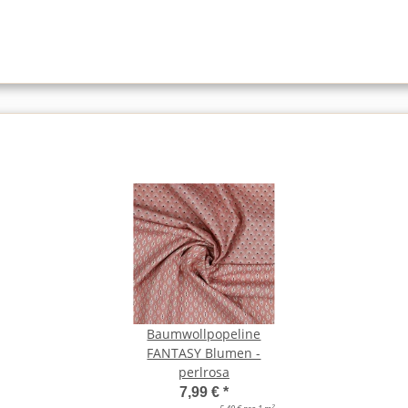
Baumwollpopeline
FANTASY Blumen -
perlrosa
7,99 €
*
2