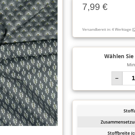
7,99 €
Charge
Versandbereit in:
4 Werktage
(
Wählen Sie
Min
−
Stoffa
Zusammensetzu
Stoffbreite (c