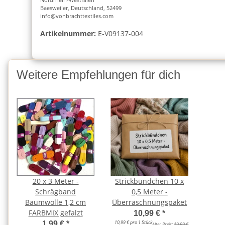
Baesweiler, Deutschland, 52499
info@vonbrachttextiles.com
Artikelnummer:
E-V09137-004
Weitere Empfehlungen für dich
20 x 3 Meter -
Strickbündchen 10 x
Schrägband
0,5 Meter -
Baumwolle 1,2 cm
Überraschnungspaket
FARBMIX gefalzt
10,99 €
*
10,99 € pro 1 Stück
1,99 €
*
Alter Preis:
19,99 €