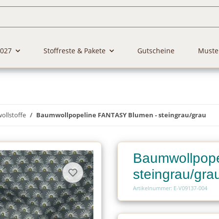
2027
Stoffreste & Pakete
Gutscheine
Muste
llstoffe
Baumwollpopeline FANTASY Blumen - steingrau/grau
Baumwollpope
steingrau/gra
Artikelnummer: E-V09137-004
Charge