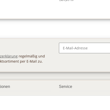
5,40 € pro 1 m
Newsletter Abonnieren
zerklärung
regelmäßig und
ktsortiment per E-Mail zu.
tionen
Service
ngsmöglichkeiten
Geschenkgutscheine
andbedingungen
Großhandel