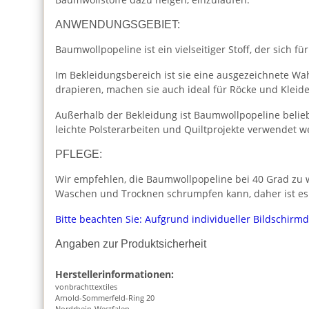
ANWENDUNGSGEBIET:
Baumwollpopeline ist ein vielseitiger Stoff, der sich für
Im Bekleidungsbereich ist sie eine ausgezeichnete Wah
drapieren, machen sie auch ideal für Röcke und Kleide
Außerhalb der Bekleidung ist Baumwollpopeline beliebt
leichte Polsterarbeiten und Quiltprojekte verwendet w
PFLEGE:
Wir empfehlen, die Baumwollpopeline bei 40 Grad zu w
Waschen und Trocknen schrumpfen kann, daher ist es
Bitte beachten Sie: Aufgrund individueller Bildschirm
Angaben zur Produktsicherheit
Herstellerinformationen:
vonbrachttextiles
Arnold-Sommerfeld-Ring 20
Nordrhein-Westfalen