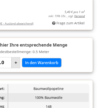
2
5,40 € pro 1 m
inkl. 19% USt. , zzgl.
Versand
Frage zum Artikel
DE - Ausland abweichend)
 hier Ihre entsprechende Menge
destbestellmenge: 0.5 Meter
+
In den Warenkorb
rt:
Baumwollpopeline
ng:
100% Baumwolle
m):
148