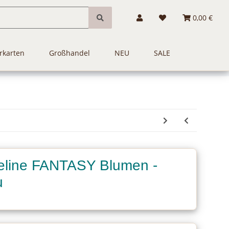
0,00 €
rkarten
Großhandel
NEU
SALE
line FANTASY Blumen -
u