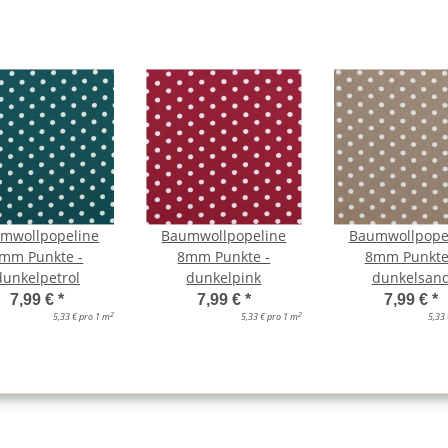
mwollpopeline
Baumwollpopeline
Baumwollpope
mm Punkte -
8mm Punkte -
8mm Punkte
dunkelpetrol
dunkelpink
dunkelsan
7,99 €
*
7,99 €
*
7,99 €
*
2
2
5,33 € pro 1 m
5,33 € pro 1 m
5,33