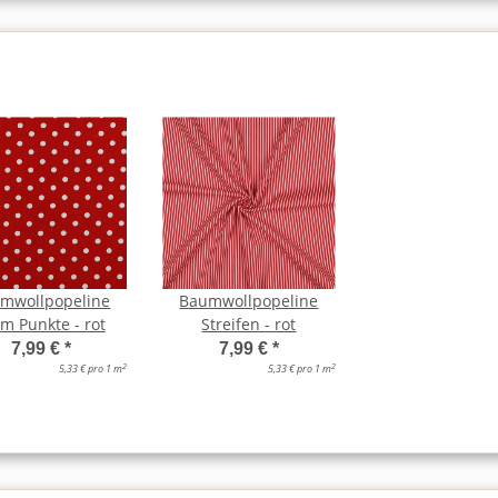
mwollpopeline
Baumwollpopeline
m Punkte - rot
Streifen - rot
7,99 €
*
7,99 €
*
2
2
5,33 € pro 1 m
5,33 € pro 1 m