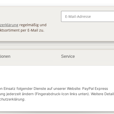
Newsletter Abonnieren
zerklärung
regelmäßig und
ktsortiment per E-Mail zu.
tionen
Service
ngsmöglichkeiten
Geschenkgutscheine
andbedingungen
Großhandel
etter
den Einsatz folgender Dienste auf unserer Website: PayPal Express
ng jederzeit ändern (Fingerabdruck-Icon links unten). Weitere Detail
chutzerklärung
.