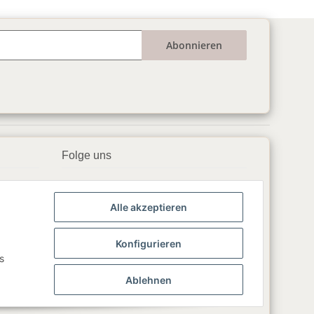
Abonnieren
Folge uns
▶️ YouTube
Alle akzeptieren
📘 Facebook
📸 Instagram
Konfigurieren
s
🎵 TikTok
Ablehnen
💬 WhatsApp