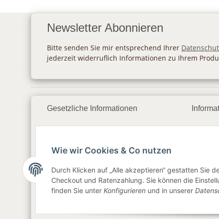
Newsletter Abonnieren
Bitte senden Sie mir entsprechend Ihrer
Datenschut
jederzeit widerruflich Informationen zu Ihrem Produ
Gesetzliche Informationen
Informa
Datenschutz
Zahlu
Wie wir Cookies & Co nutzen
AGB
Vers
Sitemap
Newsl
Durch Klicken auf „Alle akzeptieren“ gestatten Sie 
Checkout und Ratenzahlung. Sie können die Einstellu
Impressum
finden Sie unter
Konfigurieren
und in unserer
Datens
Widerrufsrecht