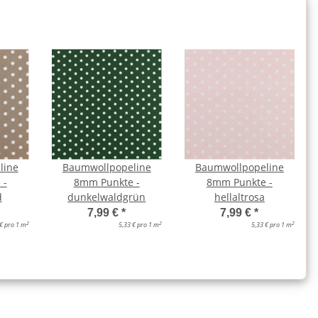
line
Baumwollpopeline
Baumwollpopeline
 -
8mm Punkte -
8mm Punkte -
d
dunkelwaldgrün
hellaltrosa
7,99 €
*
7,99 €
*
2
2
2
 € pro 1 m
5,33 € pro 1 m
5,33 € pro 1 m