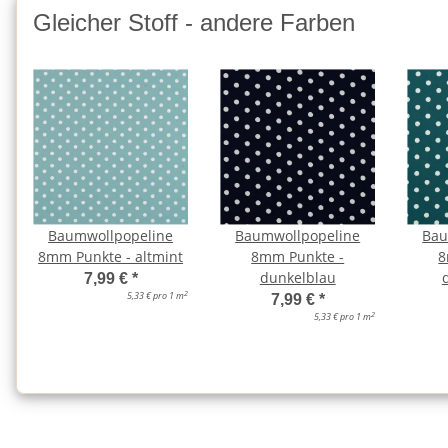
Gleicher Stoff - andere Farben
Baumwollpopeline
Baumwollpopeline
Bau
8mm Punkte - altmint
8mm Punkte -
8
dunkelblau
7,99 €
*
2
5,33 € pro 1 m
7,99 €
*
2
5,33 € pro 1 m