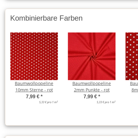
Kombinierbare Farben
Baumwollpopeline
Baumwollpopeline
Bau
10mm Sterne - rot
2mm Punkte - rot
8m
7,99 €
*
7,99 €
*
2
2
5,33 € pro 1 m
5,33 € pro 1 m