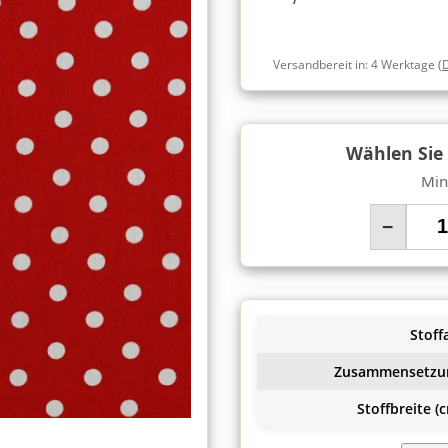
Versandbereit in:
4 Werktage
(
Wählen Sie
Min
−
Stoffa
Zusammensetzu
Stoffbreite (c