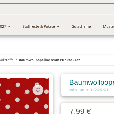
2027
Stoffreste & Pakete
Gutscheine
Muste
llstoffe
Baumwollpopeline 8mm Punkte - rot
Baumwollpope
Artikelnummer: E-V04949-004
Charge
7,99 €
Charge