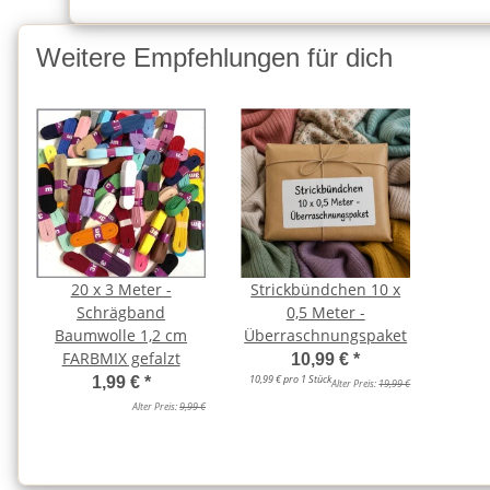
Weitere Empfehlungen für dich
20 x 3 Meter -
Strickbündchen 10 x
Schrägband
0,5 Meter -
Baumwolle 1,2 cm
Überraschnungspaket
FARBMIX gefalzt
10,99 €
*
10,99 € pro 1 Stück
1,99 €
*
Alter Preis:
19,99 €
Alter Preis:
9,99 €