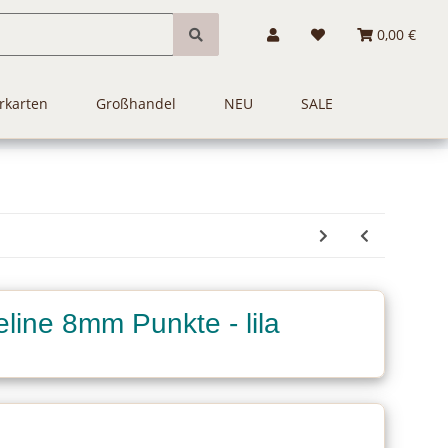
0,00 €
rkarten
Großhandel
NEU
SALE
ine 8mm Punkte - lila