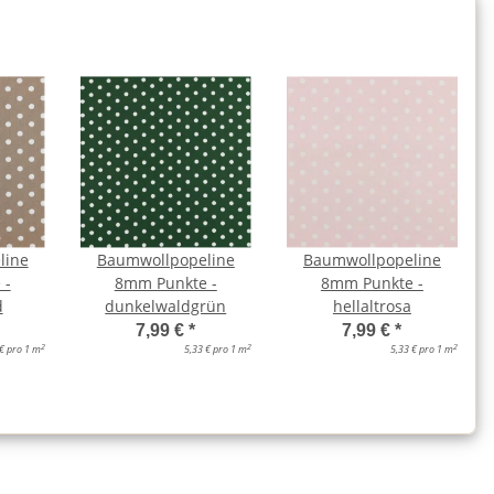
line
Baumwollpopeline
Baumwollpopeline
 -
8mm Punkte -
8mm Punkte -
d
dunkelwaldgrün
hellaltrosa
7,99 €
*
7,99 €
*
2
2
2
 € pro 1 m
5,33 € pro 1 m
5,33 € pro 1 m