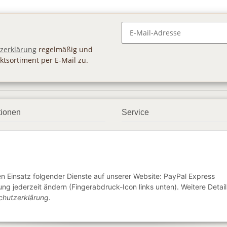
Newsletter Abonnieren
zerklärung
regelmäßig und
ktsortiment per E-Mail zu.
tionen
Service
ngsmöglichkeiten
Geschenkgutscheine
andbedingungen
Großhandel
etter
den Einsatz folgender Dienste auf unserer Website: PayPal Express
ng jederzeit ändern (Fingerabdruck-Icon links unten). Weitere Detail
chutzerklärung
.