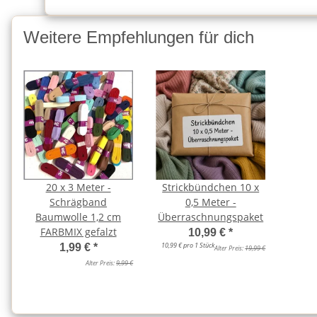
Weitere Empfehlungen für dich
20 x 3 Meter -
Strickbündchen 10 x
Schrägband
0,5 Meter -
Baumwolle 1,2 cm
Überraschnungspaket
FARBMIX gefalzt
10,99 €
*
10,99 € pro 1 Stück
1,99 €
*
Alter Preis:
19,99 €
Alter Preis:
9,99 €