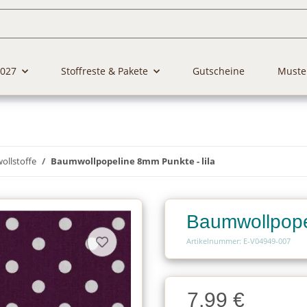
2027
Stoffreste & Pakete
Gutscheine
Muste
llstoffe
Baumwollpopeline 8mm Punkte - lila
Baumwollpopel
Artikelnummer: E-V04949-007
Charge
7,99 €
Charge