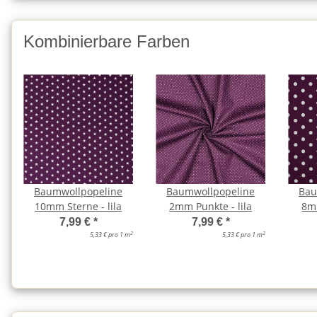
Kombinierbare Farben
Baumwollpopeline
Baumwollpopeline
Bau
10mm Sterne - lila
2mm Punkte - lila
8mm
7,99 €
*
7,99 €
*
2
2
5,33 € pro 1 m
5,33 € pro 1 m