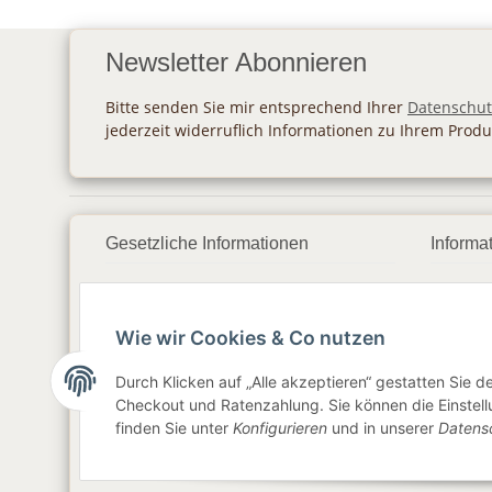
Newsletter Abonnieren
Bitte senden Sie mir entsprechend Ihrer
Datenschut
jederzeit widerruflich Informationen zu Ihrem Produ
Gesetzliche Informationen
Informa
Datenschutz
Zahlu
Wie wir Cookies & Co nutzen
AGB
Vers
Sitemap
Newsl
Durch Klicken auf „Alle akzeptieren“ gestatten Sie 
Checkout und Ratenzahlung. Sie können die Einstellu
Impressum
finden Sie unter
Konfigurieren
und in unserer
Datens
Widerrufsrecht