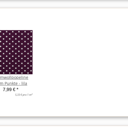
mwollpopeline
 Punkte - lila
7,99 €
*
2
5,33 € pro 1 m