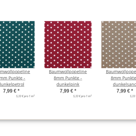
mwollpopeline
Baumwollpopeline
Baumwollpope
mm Punkte -
8mm Punkte -
8mm Punkte
dunkelpetrol
dunkelpink
dunkelsan
7,99 €
*
7,99 €
*
7,99 €
*
2
2
5,33 € pro 1 m
5,33 € pro 1 m
5,33