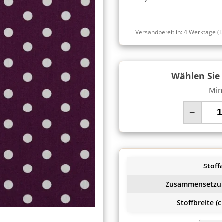
Versandbereit in:
4 Werktage
(
Wählen Sie
Min
−
Stoffa
Zusammensetzu
Stoffbreite (c