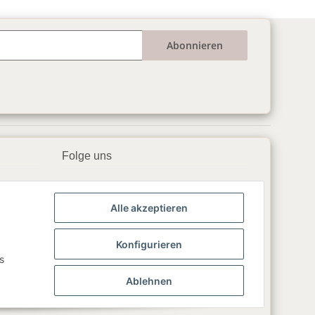
Abonnieren
Folge uns
▶️ YouTube
Alle akzeptieren
📘 Facebook
📸 Instagram
Konfigurieren
s
🎵 TikTok
Ablehnen
💬 WhatsApp