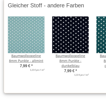
Gleicher Stoff - andere Farben
Baumwollpopeline
Baumwollpopeline
Bau
8mm Punkte - altmint
8mm Punkte -
8
dunkelblau
7,99 €
*
2
5,33 € pro 1 m
7,99 €
*
2
5,33 € pro 1 m