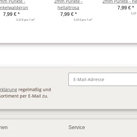
mm Punkte -
2mm Punkte -
2mm Punkte - he
nkelwaldgrün
hellaltrosa
7,99 €
*
5,33
7,99 €
*
7,99 €
*
2
2
5,33 € pro 1 m
5,33 € pro 1 m
Newsletter Abonnieren
rklärung
regelmäßig und
sortiment per E-Mail zu.
onen
Service