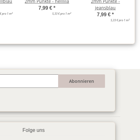
llblau
2mm Punkte - helllila
2mm Punkte -
jeansblau
7,99 €
*
2
2
 € pro 1 m
5,33 € pro 1 m
7,99 €
*
2
5,33 € pro 1 m
Abonnieren
Folge uns