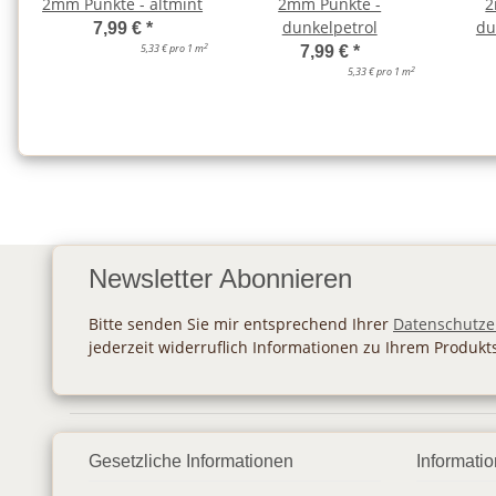
2mm Punkte - altmint
2mm Punkte -
2
dunkelpetrol
du
7,99 €
*
2
5,33 € pro 1 m
7,99 €
*
2
5,33 € pro 1 m
Newsletter Abonnieren
Bitte senden Sie mir entsprechend Ihrer
Datenschutze
jederzeit widerruflich Informationen zu Ihrem Produkt
Gesetzliche Informationen
Informati