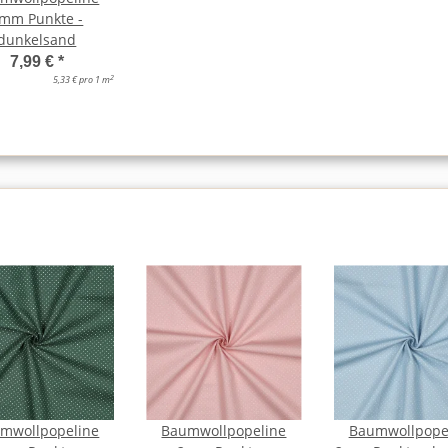
mm Punkte -
dunkelsand
7,99 €
*
2
5,33 € pro 1 m
mwollpopeline
Baumwollpopeline
Baumwollpope