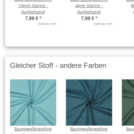
10mm Sterne -
4mm Sterne -
8
dunkelsand
dunkelsand
7,99 €
*
7,99 €
*
2
2
5,33 € pro 1 m
5,40 € pro 1 m
Gleicher Stoff - andere Farben
Baumwollpopeline
Baumwollpopeline
Bau