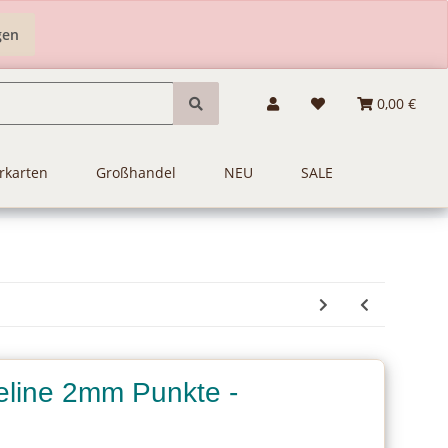
gen
0,00 €
rkarten
Großhandel
NEU
SALE
line 2mm Punkte -