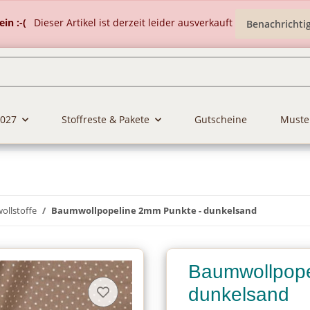
in :-(
Dieser Artikel ist derzeit leider ausverkauft
Benachrichti
2027
Stoffreste & Pakete
Gutscheine
Muste
llstoffe
Baumwollpopeline 2mm Punkte - dunkelsand
Baumwollpope
dunkelsand