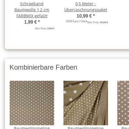
Schrägband
0,5 Meter -
Baumwolle 1,2 cm
Überraschnungspaket
FARBMIX gefalzt
10,99 €
*
10,99 € pro 1 Stück
1,99 €
*
Alter Preis:
19,99 €
Alter Preis:
9,99 €
Kombinierbare Farben
Baumwollpopeline
Baumwollpopeline
Bau