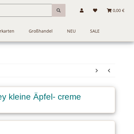
0,00 €
rkarten
Großhandel
NEU
SALE
y kleine Äpfel- creme