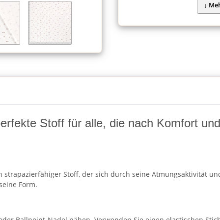
fekte Stoff für alle, die nach Komfort und F
strapazierfähiger Stoff, der sich durch seine Atmungsaktivität und
seine Form.
 oder Ballpoint-Nadel nähen. Verwenden Sie einen elastischen Stic