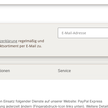
Newsletter Abonnieren
zerklärung
regelmäßig und
ktsortiment per E-Mail zu.
tionen
Service
ngsmöglichkeiten
Geschenkgutscheine
andbedingungen
Großhandel
etter
den Einsatz folgender Dienste auf unserer Website: PayPal Express
ng jederzeit ändern (Fingerabdruck-Icon links unten). Weitere Detail