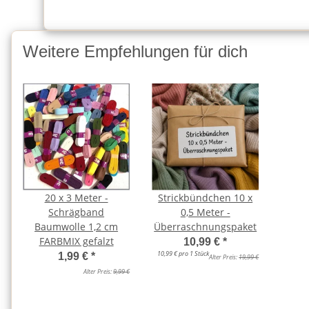
Weitere Empfehlungen für dich
20 x 3 Meter -
Strickbündchen 10 x
Schrägband
0,5 Meter -
Baumwolle 1,2 cm
Überraschnungspaket
FARBMIX gefalzt
10,99 €
*
10,99 € pro 1 Stück
1,99 €
*
Alter Preis:
19,99 €
Alter Preis:
9,99 €