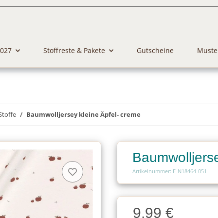
2027
Stoffreste & Pakete
Gutscheine
Muste
Stoffe
Baumwolljersey kleine Äpfel- creme
Baumwolljerse
Artikelnummer: E-N18464-051
Charge
9,99 €
Charge