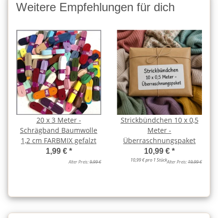
Weitere Empfehlungen für dich
20 x 3 Meter -
Strickbündchen 10 x 0,5
Schrägband Baumwolle
Meter -
1,2 cm FARBMIX gefalzt
Überraschnungspaket
1,99 €
*
10,99 €
*
10,99 € pro 1 Stück
Alter Preis:
9,99 €
Alter Preis:
19,99 €