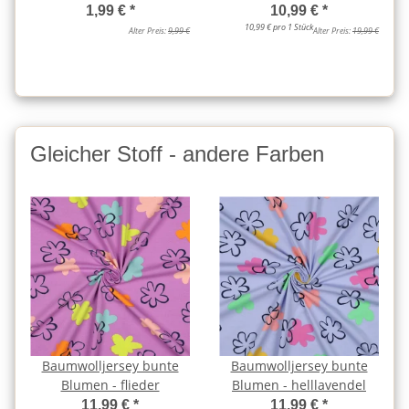
1,99 €
*
10,99 €
*
10,99 € pro 1 Stück
Alter Preis:
9,99 €
Alter Preis:
19,99 €
Gleicher Stoff - andere Farben
Baumwolljersey bunte
Baumwolljersey bunte
Blumen - flieder
Blumen - helllavendel
11,99 €
*
11,99 €
*