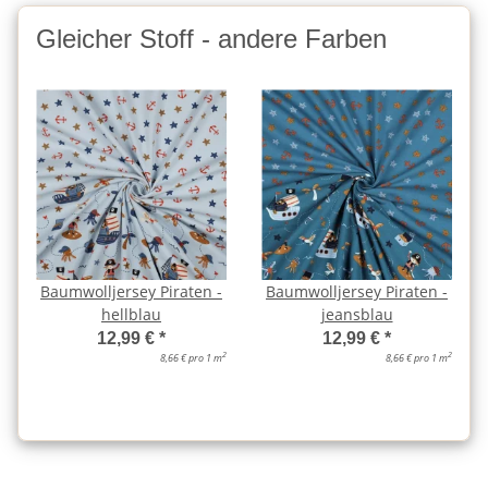
Gleicher Stoff - andere Farben
Baumwolljersey Piraten -
Baumwolljersey Piraten -
hellblau
jeansblau
12,99 €
*
12,99 €
*
2
2
8,66 € pro 1 m
8,66 € pro 1 m