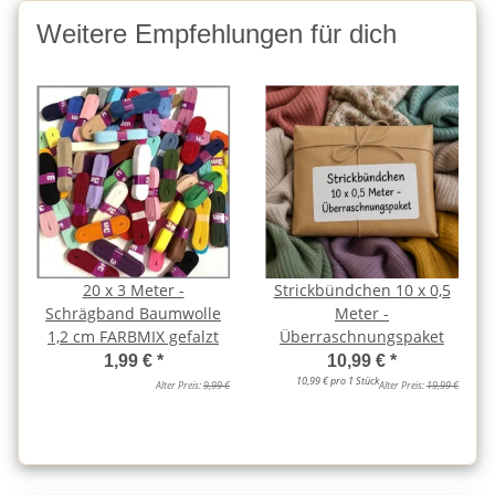
Weitere Empfehlungen für dich
20 x 3 Meter -
Strickbündchen 10 x 0,5
Schrägband Baumwolle
Meter -
1,2 cm FARBMIX gefalzt
Überraschnungspaket
1,99 €
*
10,99 €
*
10,99 € pro 1 Stück
Alter Preis:
9,99 €
Alter Preis:
19,99 €