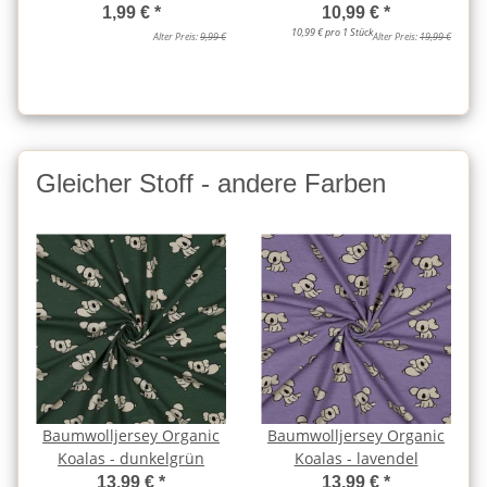
1,99 €
*
10,99 €
*
10,99 € pro 1 Stück
Alter Preis:
9,99 €
Alter Preis:
19,99 €
Gleicher Stoff - andere Farben
Baumwolljersey Organic
Baumwolljersey Organic
Koalas - dunkelgrün
Koalas - lavendel
13,99 €
*
13,99 €
*