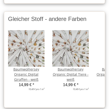
Gleicher Stoff - andere Farben
Baumwolljersey
Baumwolljersey
Bau
Organic Digital
Organic Digital Tiere -
Organic
Giraffen - weiß
weiß
14,99 €
*
14,99 €
*
2
2
10,48 € pro 1 m
10,48 € pro 1 m