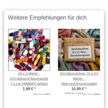
Weitere Empfehlungen für dich
20 x 3 Meter -
Strickbündchen 10 x 0,5
Schrägband Baumwolle
Meter -
1,2 cm FARBMIX gefalzt
Überraschnungspaket
1,99 €
*
10,99 €
*
10,99 € pro 1 Stück
Alter Preis:
9,99 €
Alter Preis:
19,99 €