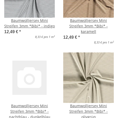
Baumwolljersey Mini
Baumwolljersey Mini
Streifen 3mm *Bibi* - indigo
Streifen 3mm *Bibi* -
karamell
12,49 €
*
2
8,33 € pro 1 m
12,49 €
*
2
8,33 € pro 1 m
Baumwolljersey Mini
Baumwolljersey Mini
Streifen 3mm *Bibi* -
Streifen 3mm *Bibi* -
nachtblau - dunkelblau
olivgrün