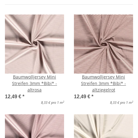
Baumwolljersey Mini
Baumwolljersey Mini
Streifen 3mm *Bibi* -
Streifen 3mm *Bibi* -
altrosa
altziegelrot
12,49 €
*
12,49 €
*
2
2
8,33 € pro 1 m
8,33 € pro 1 m