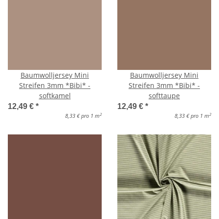
Baumwolljersey Mini
Baumwolljersey Mini
Streifen 3mm *Bibi* -
Streifen 3mm *Bibi* -
softkamel
softtaupe
12,49 €
*
12,49 €
*
2
2
8,33 € pro 1 m
8,33 € pro 1 m