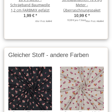
Schrägband Baumwolle
Meter -
1,2 cm FARBMIX gefalzt
Überraschnungspaket
1,99 €
*
10,99 €
*
10,99 € pro 1 Stück
Alter Preis:
9,99 €
Alter Preis:
19,99 €
Gleicher Stoff - andere Farben