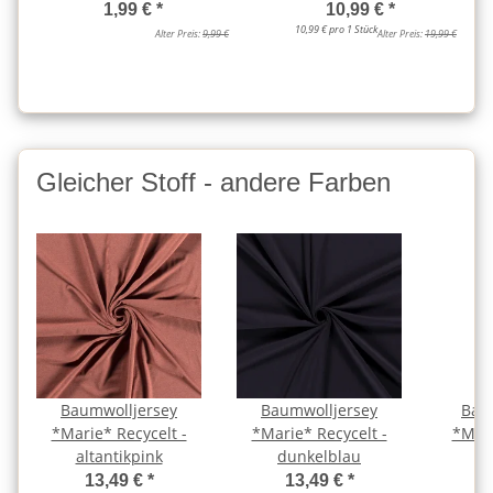
1,99 €
*
10,99 €
*
10,99 € pro 1 Stück
Alter Preis:
9,99 €
Alter Preis:
19,99 €
Gleicher Stoff - andere Farben
Baumwolljersey
Baumwolljersey
Bau
*Marie* Recycelt -
*Marie* Recycelt -
*Mari
altantikpink
dunkelblau
d
13,49 €
*
13,49 €
*