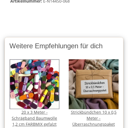
Artikelnummer:
E-N14450-068
Weitere Empfehlungen für dich
20 x 3 Meter -
Strickbündchen 10 x 0,5
Schrägband Baumwolle
Meter -
1,2 cm FARBMIX gefalzt
Überraschnungspaket