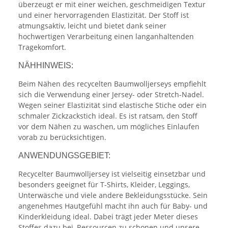
überzeugt er mit einer weichen, geschmeidigen Textur
und einer hervorragenden Elastizität. Der Stoff ist
atmungsaktiv, leicht und bietet dank seiner
hochwertigen Verarbeitung einen langanhaltenden
Tragekomfort.
NÄHHINWEIS:
Beim Nähen des recycelten Baumwolljerseys empfiehlt
sich die Verwendung einer Jersey- oder Stretch-Nadel.
Wegen seiner Elastizität sind elastische Stiche oder ein
schmaler Zickzackstich ideal. Es ist ratsam, den Stoff
vor dem Nähen zu waschen, um mögliches Einlaufen
vorab zu berücksichtigen.
ANWENDUNGSGEBIET:
Recycelter Baumwolljersey ist vielseitig einsetzbar und
besonders geeignet für T-Shirts, Kleider, Leggings,
Unterwäsche und viele andere Bekleidungsstücke. Sein
angenehmes Hautgefühl macht ihn auch für Baby- und
Kinderkleidung ideal. Dabei trägt jeder Meter dieses
Stoffes dazu bei, Ressourcen zu schonen und unsere