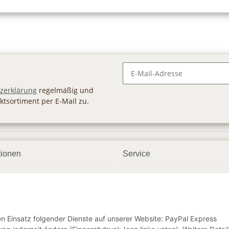
Newsletter Abonnieren
zerklärung
regelmäßig und
ktsortiment per E-Mail zu.
tionen
Service
ngsmöglichkeiten
Geschenkgutscheine
andbedingungen
Großhandel
etter
den Einsatz folgender Dienste auf unserer Website: PayPal Express