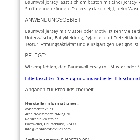
Baumwolljersey lässt sich am besten mit einer Jersey-
Stoff dehnen können. Da Jersey dazu neigt, beim Was
ANWENDUNGSGEBIET:
Baumwolljersey mit Muster oder Motiv ist sehr vielseiti
Unterwäsche, Babykleidung, Pyjamas und Freizeitkleid
Textur, Atmungsaktivität und einzigartigen Designs is
PFLEGE:
Wir empfehlen, den Baumwolljersey mit Muster oder Mo
Bitte beachten Sie: Aufgrund individueller Bildschirm
Angaben zur Produktsicherheit
Herstellerinformationen:
vonbrachttextiles
Arnold-Sommerfeld-Ring 20
Nordrhein-Westfalen
Baesweiler, Deutschland, 52499
info@vonbrachttextiles.com
Artikelnummer:
E-N25732-051