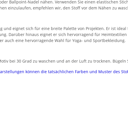
 oder Ballpoint-Nadel nähen. Verwenden Sie einen elastischen Stic
chen einzulaufen, empfehlen wir, den Stoff vor dem Nähen zu wasc
g und eignet sich für eine breite Palette von Projekten. Er ist idea
ung. Darüber hinaus eignet er sich hervorragend für Heimtextilie
t er auch eine hervorragende Wahl für Yoga- und Sportbekleidung.
tiv bei 30 Grad zu waschen und an der Luft zu trocknen. Bügeln Si
darstellungen können die tatsächlichen Farben und Muster des Sto