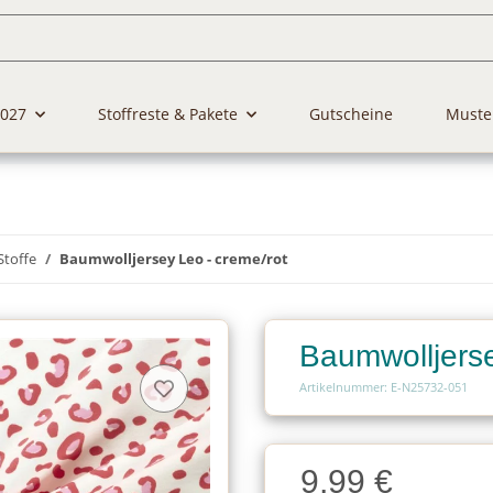
2027
Stoffreste & Pakete
Gutscheine
Muste
Stoffe
Baumwolljersey Leo - creme/rot
Baumwolljerse
Artikelnummer: E-N25732-051
Charge
9,99 €
Charge