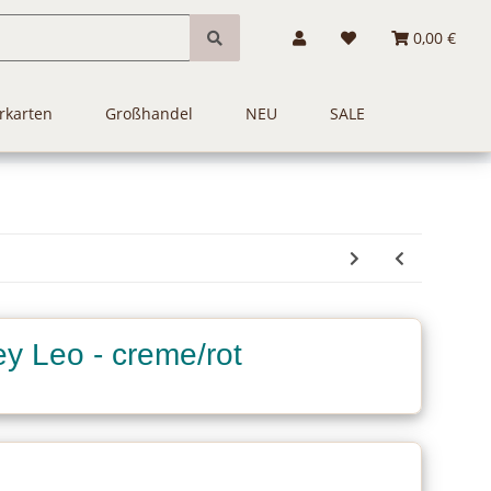
0,00 €
rkarten
Großhandel
NEU
SALE
y Leo - creme/rot