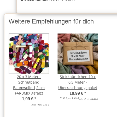
Weitere Empfehlungen für dich
20 x 3 Meter -
Strickbündchen 10 x
Schrägband
0,5 Meter -
Baumwolle 1,2 cm
Überraschnungspaket
FARBMIX gefalzt
10,99 €
*
10,99 € pro 1 Stück
1,99 €
*
Alter Preis:
19,99 €
Alter Preis:
9,99 €