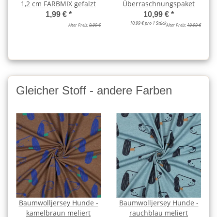
1,2 cm FARBMIX gefalzt
Überraschnungspaket
1,99 €
*
10,99 €
*
10,99 € pro 1 Stück
Alter Preis:
9,99 €
Alter Preis:
19,99 €
Gleicher Stoff - andere Farben
Baumwolljersey Hunde -
Baumwolljersey Hunde -
kamelbraun meliert
rauchblau meliert