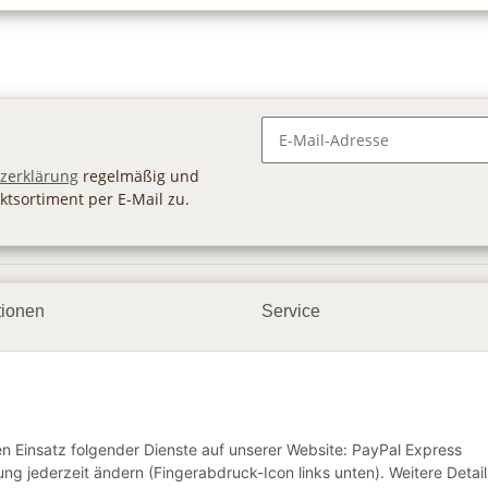
Newsletter Abonnieren
zerklärung
regelmäßig und
ktsortiment per E-Mail zu.
tionen
Service
ngsmöglichkeiten
Geschenkgutscheine
andbedingungen
Großhandel
etter
den Einsatz folgender Dienste auf unserer Website: PayPal Express
ng jederzeit ändern (Fingerabdruck-Icon links unten). Weitere Detail