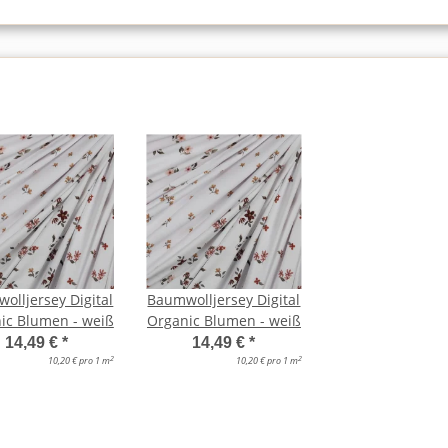
olljersey Digital
Baumwolljersey Digital
ic Blumen - weiß
Organic Blumen - weiß
14,49 €
*
14,49 €
*
2
2
10,20 € pro 1 m
10,20 € pro 1 m