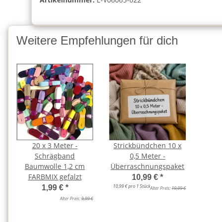
Weitere Empfehlungen für dich
20 x 3 Meter -
Strickbündchen 10 x
Schrägband
0,5 Meter -
Baumwolle 1,2 cm
Überraschnungspaket
FARBMIX gefalzt
10,99 €
*
10,99 € pro 1 Stück
1,99 €
*
Alter Preis:
19,99 €
Alter Preis:
9,99 €