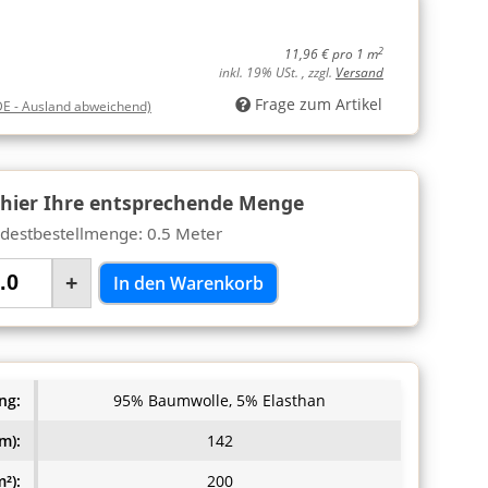
2
11,96 € pro 1 m
inkl. 19% USt. , zzgl.
Versand
Frage zum Artikel
DE - Ausland abweichend)
 hier Ihre entsprechende Menge
destbestellmenge: 0.5 Meter
+
In den Warenkorb
ng:
95% Baumwolle, 5% Elasthan
m):
142
²):
200