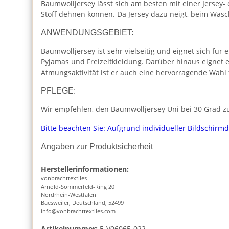
Baumwolljersey lässt sich am besten mit einer Jersey-
Stoff dehnen können. Da Jersey dazu neigt, beim Was
ANWENDUNGSGEBIET:
Baumwolljersey ist sehr vielseitig und eignet sich für 
Pyjamas und Freizeitkleidung. Darüber hinaus eignet 
Atmungsaktivität ist er auch eine hervorragende Wahl
PFLEGE:
Wir empfehlen, den Baumwolljersey Uni bei 30 Grad zu
Bitte beachten Sie: Aufgrund individueller Bildschirm
Angaben zur Produktsicherheit
Herstellerinformationen:
vonbrachttextiles
Arnold-Sommerfeld-Ring 20
Nordrhein-Westfalen
Baesweiler, Deutschland, 52499
info@vonbrachttextiles.com
Artikelnummer:
E-V06065-022