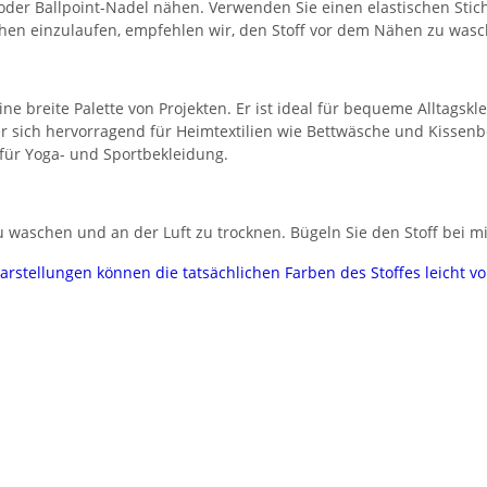
 oder Ballpoint-Nadel nähen. Verwenden Sie einen elastischen Stic
chen einzulaufen, empfehlen wir, den Stoff vor dem Nähen zu wasc
eine breite Palette von Projekten. Er ist ideal für bequeme Alltagsk
er sich hervorragend für Heimtextilien wie Bettwäsche und Kissen
 für Yoga- und Sportbekleidung.
 waschen und an der Luft zu trocknen. Bügeln Sie den Stoff bei mi
darstellungen können die tatsächlichen Farben des Stoffes leicht 