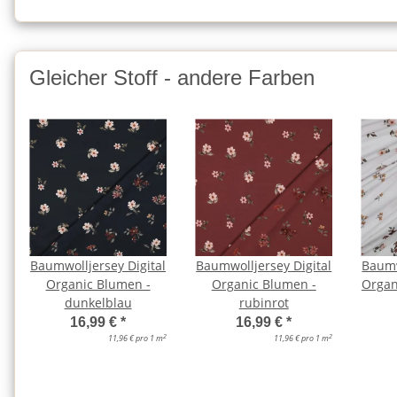
Gleicher Stoff - andere Farben
Baumwolljersey Digital
Baumwolljersey Digital
Baumw
Organic Blumen -
Organic Blumen -
Organ
dunkelblau
rubinrot
16,99 €
*
16,99 €
*
2
2
11,96 € pro 1 m
11,96 € pro 1 m