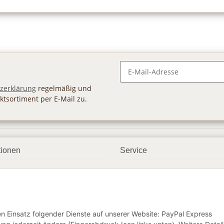
Newsletter Abonnieren
zerklärung
regelmäßig und
ktsortiment per E-Mail zu.
tionen
Service
ngsmöglichkeiten
Geschenkgutscheine
andbedingungen
Großhandel
etter
den Einsatz folgender Dienste auf unserer Website: PayPal Express