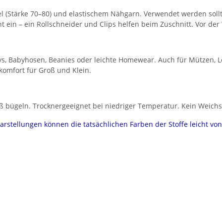
l (Stärke 70–80) und elastischem Nähgarn. Verwendet werden sollte
cht ein – ein Rollschneider und Clips helfen beim Zuschnitt. Vor d
Bodys, Babyhosen, Beanies oder leichte Homewear. Auch für Mützen, 
ekomfort für Groß und Klein.
bügeln. Trocknergeeignet bei niedriger Temperatur. Kein Weichspül
darstellungen können die tatsächlichen Farben der Stoffe leicht v