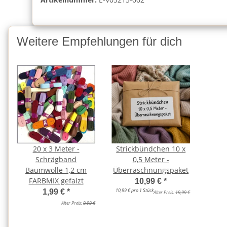
Weitere Empfehlungen für dich
20 x 3 Meter -
Strickbündchen 10 x
Schrägband
0,5 Meter -
Baumwolle 1,2 cm
Überraschnungspaket
FARBMIX gefalzt
10,99 €
*
10,99 € pro 1 Stück
1,99 €
*
Alter Preis:
19,99 €
Alter Preis:
9,99 €