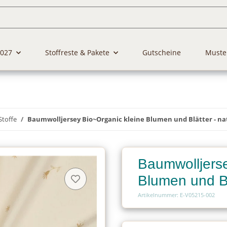
2027
Stoffreste & Pakete
Gutscheine
Muste
Stoffe
Baumwolljersey Bio~Organic kleine Blumen und Blätter - na
Baumwolljerse
Blumen und Bl
Artikelnummer: E-V05215-002
Charge