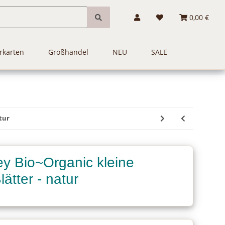
0,00 €
rkarten
Großhandel
NEU
SALE
tur
y Bio~Organic kleine
ätter - natur