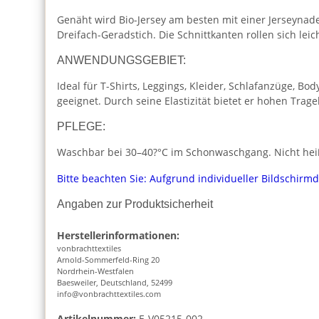
Genäht wird Bio-Jersey am besten mit einer Jerseynade
Dreifach-Geradstich. Die Schnittkanten rollen sich lei
ANWENDUNGSGEBIET:
Ideal für T-Shirts, Leggings, Kleider, Schlafanzüge, 
geeignet. Durch seine Elastizität bietet er hohen Trag
PFLEGE:
Waschbar bei 30–40?°C im Schonwaschgang. Nicht heiß 
Bitte beachten Sie: Aufgrund individueller Bildschirm
Angaben zur Produktsicherheit
Herstellerinformationen:
vonbrachttextiles
Arnold-Sommerfeld-Ring 20
Nordrhein-Westfalen
Baesweiler, Deutschland, 52499
info@vonbrachttextiles.com
Artikelnummer:
E-V05215-002