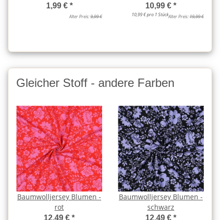
1,99 €
*
10,99 €
*
10,99 € pro 1 Stück
Alter Preis:
9,99 €
Alter Preis:
19,99 €
Gleicher Stoff - andere Farben
Baumwolljersey Blumen -
Baumwolljersey Blumen -
rot
schwarz
12,49 €
*
12,49 €
*