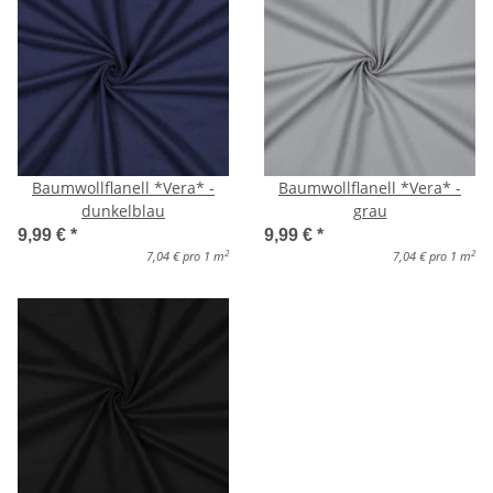
Baumwollflanell *Vera* -
Baumwollflanell *Vera* -
dunkelblau
grau
9,99 €
*
9,99 €
*
2
2
7,04 € pro 1 m
7,04 € pro 1 m