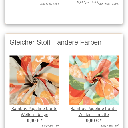
10,99 € pro 1 Stück
Alter Preis:
9,99 €
Alter Preis:
19,99 €
Gleicher Stoff - andere Farben
Bambus Popeline bunte
Bambus Popeline bunte
Wellen - beige
Wellen - limette
9,99 €
*
9,99 €
*
2
2
6,89 € pro 1 m
6,89 € pro 1 m