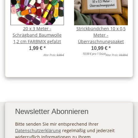
20 x 3 Meter -
Strickbündchen 10 x 0,5
Schrägband Baumwolle
Meter -
1,2 cm FARBMIX gefalzt
Überraschnungspaket
1,99 €
*
10,99 €
*
10,99 € pro 1 Stück
Alter Preis:
9,99 €
Alter Preis:
19,99 €
Newsletter Abonnieren
Bitte senden Sie mir entsprechend Ihrer
Datenschutzerklärung
regelmäßig und jederzeit
widerruflich Informationen zu Ihrem