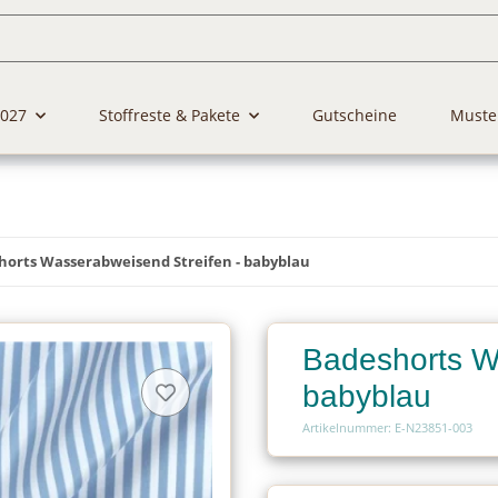
2027
Stoffreste & Pakete
Gutscheine
Muste
horts Wasserabweisend Streifen - babyblau
Badeshorts W
babyblau
Artikelnummer: E-N23851-003
Charge