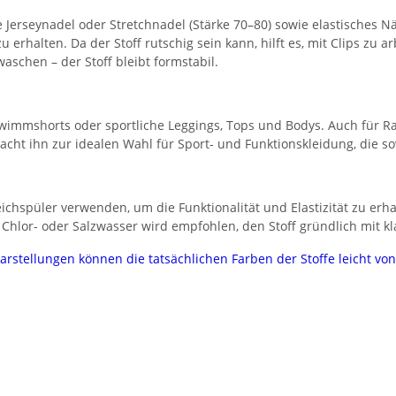
 Jerseynadel oder Stretchnadel (Stärke 70–80) sowie elastisches N
u erhalten. Da der Stoff rutschig sein kann, hilft es, mit Clips zu a
aschen – der Stoff bleibt formstabil.
chwimmshorts oder sportliche Leggings, Tops und Bodys. Auch für Ra
macht ihn zur idealen Wahl für Sport- und Funktionskleidung, die 
spüler verwenden, um die Funktionalität und Elastizität zu erhal
Chlor- oder Salzwasser wird empfohlen, den Stoff gründlich mit 
darstellungen können die tatsächlichen Farben der Stoffe leicht v