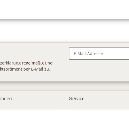
Newsletter Abonnieren
zerklärung
regelmäßig und
ktsortiment per E-Mail zu.
tionen
Service
ngsmöglichkeiten
Geschenkgutscheine
andbedingungen
Großhandel