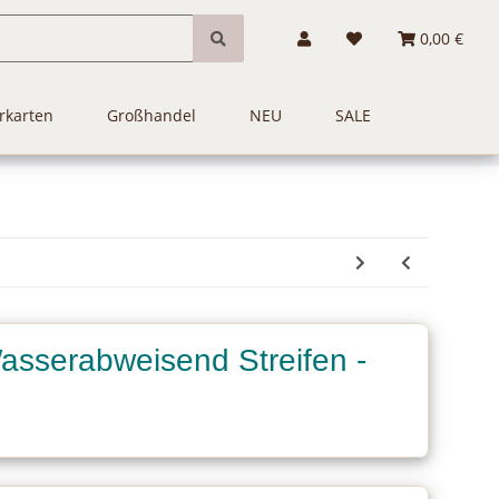
0,00 €
rkarten
Großhandel
NEU
SALE
asserabweisend Streifen -