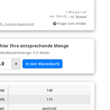
2
7,76 € pro 1 m
inkl. 19% USt. , zzgl.
Versand
Frage zum Artikel
DE - Ausland abweichend)
 hier Ihre entsprechende Menge
destbestellmenge: 0.5 Meter
+
In den Warenkorb
m):
148
²):
115
rt:
gestrickt