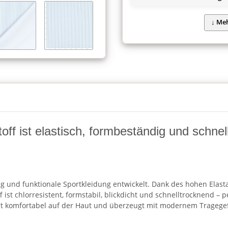
f ist elastisch, formbeständig und schnellt
ng und funktionale Sportkleidung entwickelt. Dank des hohen Elastan
f ist chlorresistent, formstabil, blickdicht und schnelltrocknend –
iegt komfortabel auf der Haut und überzeugt mit modernem Tragege