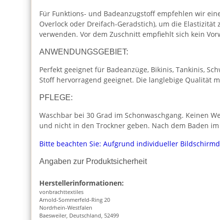
Für Funktions- und Badeanzugstoff empfehlen wir eine
Overlock oder Dreifach-Geradstich), um die Elastizität z
verwenden. Vor dem Zuschnitt empfiehlt sich kein Vorw
ANWENDUNGSGEBIET:
Perfekt geeignet für Badeanzüge, Bikinis, Tankinis, S
Stoff hervorragend geeignet. Die langlebige Qualität 
PFLEGE:
Waschbar bei 30 Grad im Schonwaschgang. Keinen Weich
und nicht in den Trockner geben. Nach dem Baden im 
Bitte beachten Sie: Aufgrund individueller Bildschirm
Angaben zur Produktsicherheit
Herstellerinformationen:
vonbrachttextiles
Arnold-Sommerfeld-Ring 20
Nordrhein-Westfalen
Baesweiler, Deutschland, 52499