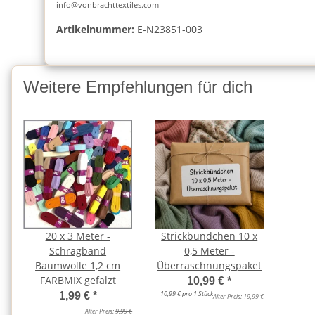
info@vonbrachttextiles.com
Artikelnummer:
E-N23851-003
Weitere Empfehlungen für dich
20 x 3 Meter -
Strickbündchen 10 x
Schrägband
0,5 Meter -
Baumwolle 1,2 cm
Überraschnungspaket
FARBMIX gefalzt
10,99 €
*
10,99 € pro 1 Stück
1,99 €
*
Alter Preis:
19,99 €
Alter Preis:
9,99 €