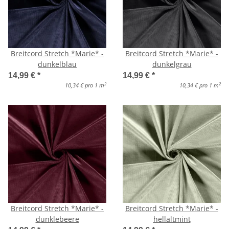
Breitcord Stretch *Marie* -
Breitcord Stretch *Marie* -
dunkelblau
dunkelgrau
14,99 €
*
14,99 €
*
2
2
10,34 € pro 1 m
10,34 € pro 1 m
Breitcord Stretch *Marie* -
Breitcord Stretch *Marie* -
dunklebeere
hellaltmint