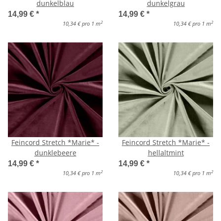
dunkelblau
dunkelgrau
14,99 €
*
14,99 €
*
2
2
10,34 € pro 1 m
10,34 € pro 1 m
Feincord Stretch *Marie* -
Feincord Stretch *Marie* -
dunklebeere
hellaltmint
14,99 €
*
14,99 €
*
2
2
10,34 € pro 1 m
10,34 € pro 1 m