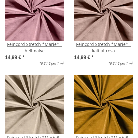
Feincord Stretch *Marie* -
Feincord Stretch *Marie* -
hellmalve
kalt altrosa
14,99 €
*
14,99 €
*
2
2
10,34 € pro 1 m
10,34 € pro 1 m
Feincord Stretch *Marie* -
Feincord Stretch *Marie* -