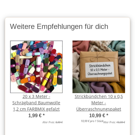
Weitere Empfehlungen für dich
20 x 3 Meter -
Strickbündchen 10 x 0,5
Schrägband Baumwolle
Meter -
1,2 cm FARBMIX gefalzt
Überraschnungspaket
1,99 €
*
10,99 €
*
10,99 € pro 1 Stück
Alter Preis:
9,99 €
Alter Preis:
19,99 €