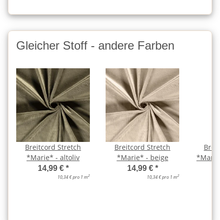
Gleicher Stoff - andere Farben
Breitcord Stretch
Breitcord Stretch
Brei
*Marie* - altoliv
*Marie* - beige
*Marie
14,99 €
*
14,99 €
*
2
2
10,34 € pro 1 m
10,34 € pro 1 m