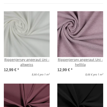
Rippenjersey angeraut Uni -
Rippenjersey angeraut Uni -
altweiss
helllila
12,99 €
*
12,99 €
*
2
2
8,66 € pro 1 m
8,66 € pro 1 m