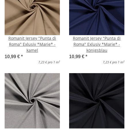
Romanit Jersey "Punta di
Romanit Jersey "Punta di
Roma" Exlusiv *Marie* -
Roma" Exlusiv *Marie* -
kamel
königsblau
10,99 €
*
10,99 €
*
2
2
7,23 € pro 1 m
7,23 € pro 1 m