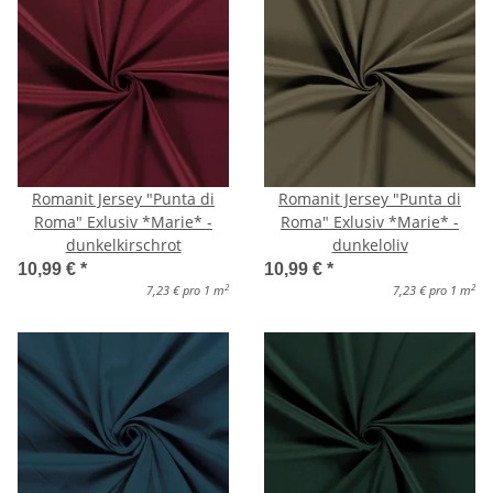
Romanit Jersey "Punta di
Romanit Jersey "Punta di
Roma" Exlusiv *Marie* -
Roma" Exlusiv *Marie* -
dunkelkirschrot
dunkeloliv
10,99 €
*
10,99 €
*
2
2
7,23 € pro 1 m
7,23 € pro 1 m