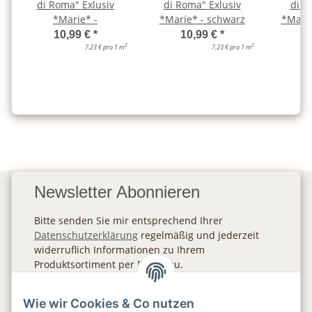
di Roma" Exlusiv
di Roma" Exlusiv
di R
*Marie* -
*Marie* - schwarz
*Marie
10,99 €
*
10,99 €
*
2
2
7,23 € pro 1 m
7,23 € pro 1 m
Newsletter Abonnieren
Bitte senden Sie mir entsprechend Ihrer
Datenschutzerklärung
regelmäßig und jederzeit
widerruflich Informationen zu Ihrem
Produktsortiment per E-Mail zu.
Abonnieren
Wie wir Cookies & Co nutzen