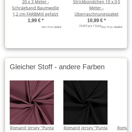
20 x 3 Meter -
Strickbündchen 10 x 0,5
Schrägband Baumwolle
Meter -
1,2 cm FARBMIX gefalzt
Überraschnungspaket
1,99 €
*
10,99 €
*
10,99 € pro 1 Stück
Alter Preis:
9,99 €
Alter Preis:
19,99 €
Gleicher Stoff - andere Farben
Romanit Jersey "Punta
Romanit Jersey "Punta
Romanit