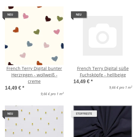
NEU
NEU
French Terry Digital bunter
French Terry Digital süße
Herzregen - wollweiß -
Fuchsköpfe - hellbeige
creme
14,49 €
*
2
9,66 € pro 1 m
14,49 €
*
2
9,66 € pro 1 m
NEU
STOFFRESTE