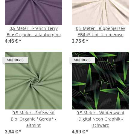
0,5 Meter - French Terry
0,5 Meter - Rippenjersey
Bio~Organic - altaubergine
*Bibi* Uni - cremerose
4,46 €
*
3,75 €
*
STOFFRESTE
STOFFRESTE
0,5 Meter - Softsweat
0,5 Meter - Wintersweat
Bio~Organic *Gerda* -
Digital Neon Graphik -
altmint
schwarz
3,94 €
*
4,99 €
*