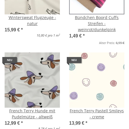
Wintersweat Flugzeuge -
Bündchen Boord Cuffs
natur
Streifen -
weinrot/dunkelpink
15,99 €
*
2
10,80 € pro 1 m
1,49 €
*
Alter Preis:
6,99 €
NEU
NEU
French Terry Hunde mit
French Terry Pastell Smileys
Pudelmütze - altweiß
- creme
12,99 €
*
13,99 €
*
2
8,78 € pro 1 m