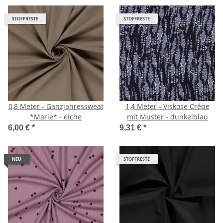
STOFFRESTE
STOFFRESTE
0,8 Meter - Ganzjahressweat
1,4 Meter - Viskose Crêpe
*Marie* - eiche
mit Muster - dunkelblau
6,00 €
*
9,31 €
*
NEU
STOFFRESTE