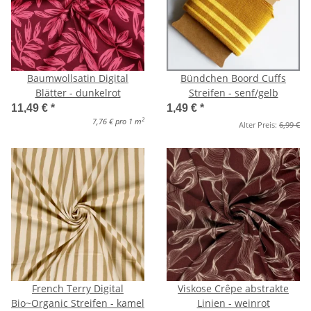
Baumwollsatin Digital
Bündchen Boord Cuffs
Blätter - dunkelrot
Streifen - senf/gelb
11,49 €
*
1,49 €
*
2
7,76 € pro 1 m
Alter Preis:
6,99 €
French Terry Digital
Viskose Crêpe abstrakte
Bio~Organic Streifen - kamel
Linien - weinrot