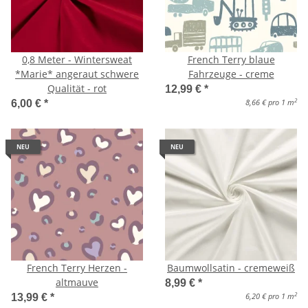
0,8 Meter - Wintersweat
French Terry blaue
*Marie* angeraut schwere
Fahrzeuge - creme
Qualität - rot
12,99 €
*
2
8,66 € pro 1 m
6,00 €
*
NEU
NEU
French Terry Herzen -
Baumwollsatin - cremeweiß
altmauve
8,99 €
*
2
6,20 € pro 1 m
13,99 €
*