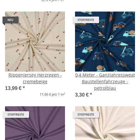
NEU
STOFFRESTE
Rippenjersey Herzregen -
0,4 Meter - Ganzjahressweat
cremebeige
Baustellenfahrzeuge -
petrolblau
13,99 €
*
2
11,66 € pro 1 m
3,30 €
*
STOFFRESTE
STOFFRESTE