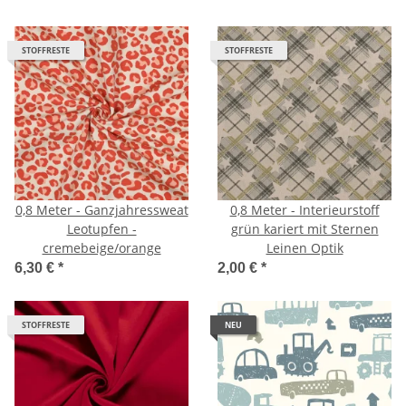
STOFFRESTE
STOFFRESTE
0,8 Meter - Ganzjahressweat
0,8 Meter - Interieurstoff
Leotupfen -
grün kariert mit Sternen
cremebeige/orange
Leinen Optik
6,30 €
*
2,00 €
*
STOFFRESTE
NEU