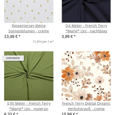
Rippenjersey kleine
0,6 Meter - French Terry
Sonnenblumen - creme
*Marie* Uni - nachtblau
13,49 €
*
3,99 €
*
2
11,24 € pro 1 m
STOFFRESTE
0,95 Meter - French Terry
French Terry Digital Organic
*Marie* Uni - maigrün
Herbststrauß - creme
6,32 €
*
15,99 €
*