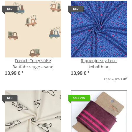
NEU
NEU
French Terry süße
Rippenjersey Leo -
Baufahrzeuge - sand
kobaltblau
13,99 €
*
13,99 €
*
2
11,66 € pro 1 m
NEU
SALE 79%