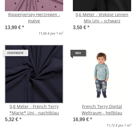
Rippenjersey Herzregen -
0,6 Meter - Viskose Leinen
malve
Mix Uni – schwarz
13,99 €
*
3,50 €
*
2
11,66 € pro 1 m
STOFFRESTE
NEU
0,8 Meter - French Terry
French Terry Digital
*Marie* Uni - nachtblau
Weltraum - hellblau
5,32 €
*
16,99 €
*
2
11,72 € pro 1 m