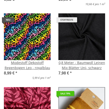
2
10,66 € pro 1 m
NEU
STOFFRESTE
Modestoff Dekostoff
0,8 Meter - Baumwoll Leinen
Regenbogen Leo - royalblau
Mix Blätter Uni- schwarz
8,99 €
*
7,98 €
*
2
5,99 € pro 1 m
SALE 79%