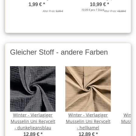
1,99 €
*
10,99 €
*
10,99 € pro 1 Stück
Alter Preis:
9,99 €
Alter Preis:
19,99 €
Gleicher Stoff - andere Farben
Winter - Vierlagiger
Winter - Vierlagiger
Winter
Musselin Uni Recycelt
Musselin Uni Recycelt
Musseli
- dunkeljeansblau
- hellkamel
-
12,89 €
*
12,89 €
*