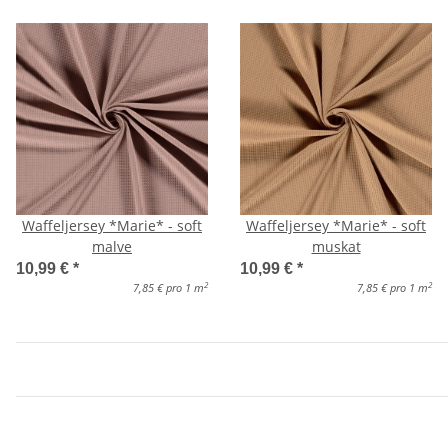
Waffeljersey *Marie* - soft
Waffeljersey *Marie* - soft
malve
muskat
10,99 €
*
10,99 €
*
2
2
7,85 € pro 1 m
7,85 € pro 1 m