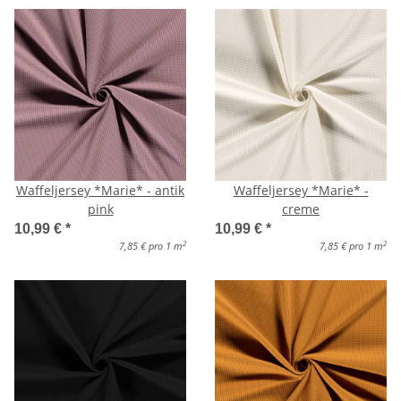
Waffeljersey *Marie* - antik
Waffeljersey *Marie* -
pink
creme
10,99 €
*
10,99 €
*
2
2
7,85 € pro 1 m
7,85 € pro 1 m