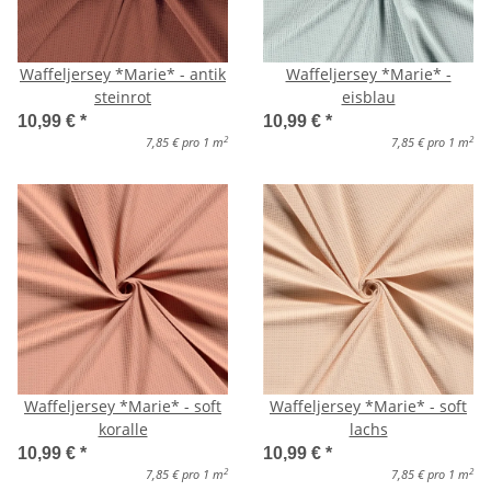
Waffeljersey *Marie* - antik
Waffeljersey *Marie* -
steinrot
eisblau
10,99 €
*
10,99 €
*
2
2
7,85 € pro 1 m
7,85 € pro 1 m
Waffeljersey *Marie* - soft
Waffeljersey *Marie* - soft
koralle
lachs
10,99 €
*
10,99 €
*
2
2
7,85 € pro 1 m
7,85 € pro 1 m