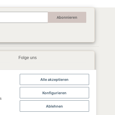
Abonnieren
Folge uns
▶️ YouTube
Alle akzeptieren
📘 Facebook
📸 Instagram
Konfigurieren
s
🎵 TikTok
Ablehnen
💬 WhatsApp