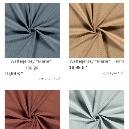
Waffeljersey *Marie* -
Waffeljersey *Marie* - lehm
indigo
10,99 €
*
2
7,85 € pro 1 m
10,99 €
*
2
7,85 € pro 1 m