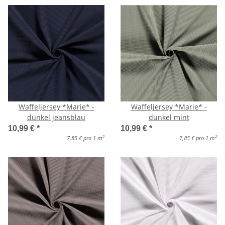
Waffeljersey *Marie* -
Waffeljersey *Marie* -
dunkel jeansblau
dunkel mint
10,99 €
*
10,99 €
*
2
2
7,85 € pro 1 m
7,85 € pro 1 m