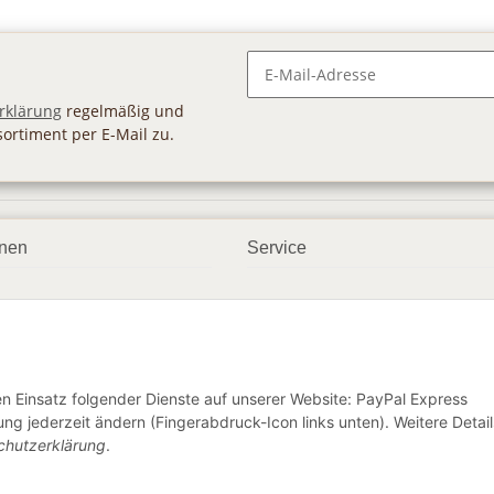
Newsletter Abonnieren
rklärung
regelmäßig und
sortiment per E-Mail zu.
onen
Service
smöglichkeiten
Geschenkgutscheine
dbedingungen
Großhandel
ter
den Einsatz folgender Dienste auf unserer Website: PayPal Express
ng jederzeit ändern (Fingerabdruck-Icon links unten). Weitere Detail
chutzerklärung
.