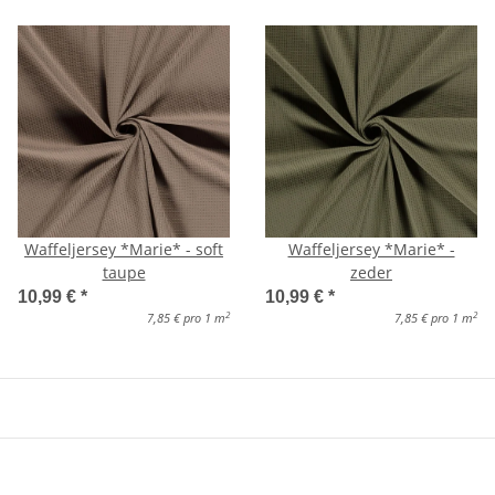
Waffeljersey *Marie* - soft
Waffeljersey *Marie* -
taupe
zeder
10,99 €
*
10,99 €
*
2
2
7,85 € pro 1 m
7,85 € pro 1 m