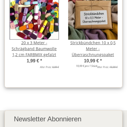
20 x 3 Meter -
Strickbündchen 10 x 0,5
Schrägband Baumwolle
Meter -
1,2 cm FARBMIX gefalzt
Überraschnungspaket
1,99 €
*
10,99 €
*
10,99 € pro 1 Stück
Alter Preis:
9,99 €
Alter Preis:
19,99 €
Newsletter Abonnieren