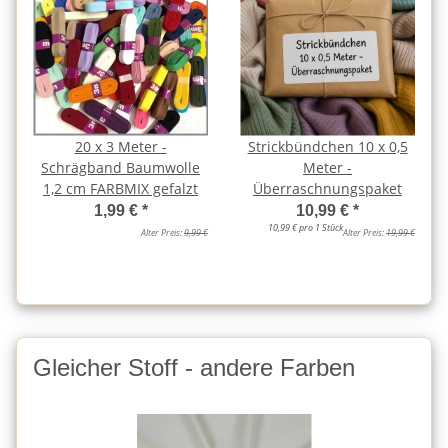
20 x 3 Meter -
Strickbündchen 10 x 0,5
Schrägband Baumwolle
Meter -
1,2 cm FARBMIX gefalzt
Überraschnungspaket
1,99 €
*
10,99 €
*
10,99 € pro 1 Stück
Alter Preis:
9,99 €
Alter Preis:
19,99 €
Gleicher Stoff - andere Farben