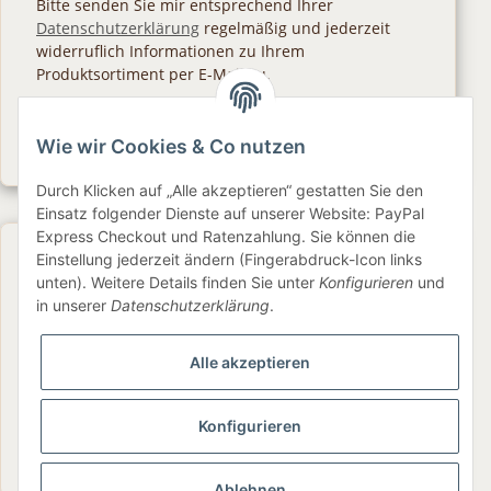
Bitte senden Sie mir entsprechend Ihrer
Datenschutzerklärung
regelmäßig und jederzeit
widerruflich Informationen zu Ihrem
Produktsortiment per E-Mail zu.
Abonnieren
Wie wir Cookies & Co nutzen
Newsletter Abonnieren
Durch Klicken auf „Alle akzeptieren“ gestatten Sie den
Einsatz folgender Dienste auf unserer Website: PayPal
Express Checkout und Ratenzahlung. Sie können die
Gesetzliche Informationen
Einstellung jederzeit ändern (Fingerabdruck-Icon links
unten). Weitere Details finden Sie unter
Konfigurieren
und
in unserer
Datenschutzerklärung
.
Informationen
Alle akzeptieren
Service
Konfigurieren
Folge uns
Ablehnen