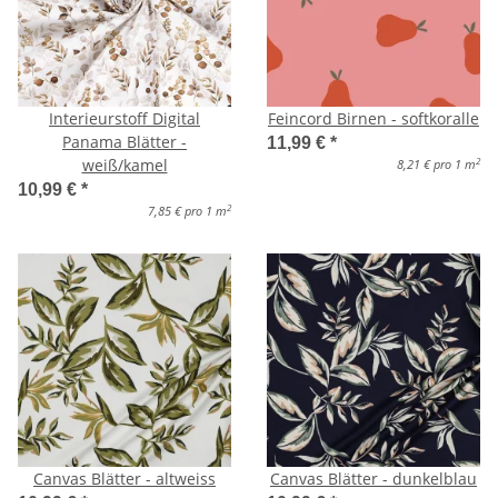
Interieurstoff Digital
Feincord Birnen - softkoralle
Panama Blätter -
11,99 €
*
weiß/kamel
2
8,21 € pro 1 m
10,99 €
*
2
7,85 € pro 1 m
Canvas Blätter - altweiss
Canvas Blätter - dunkelblau