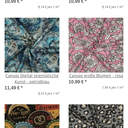
10,99 €
*
10,99 €
*
2
2
8,14 € pro 1 m
8,14 € pro 1 m
Canvas Digital orientalische
Canvas große Blumen - rosa
Kunst - petrolblau
10,99 €
*
2
7,96 € pro 1 m
11,49 €
*
2
8,33 € pro 1 m