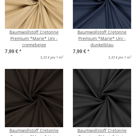
Baumwollstoff Cretonne
Baumwollstoff Cretonne
Premium *Marie* Uni -
Premium *Marie* Uni -
cremebeige
dunkelblau
7,99 €
*
7,99 €
*
2
2
5,33 € pro 1 m
5,33 € pro 1 m
Baumwollstoff Cretonne
Baumwollstoff Cretonne