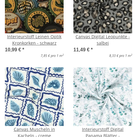
Interieurstoff Leinen Optik
Canvas Digital Leopunkte -
Kronkorken - schwarz
salbei
10,99 €
*
11,49 €
*
2
2
7,85 € pro 1 m
8,33 € pro 1 m
Canvas Muscheln in
Interieurstoff Digital
Kacheln - creme
Panama Blätter -