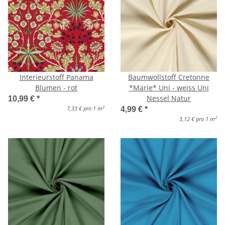
Interieurstoff Panama
Baumwollstoff Cretonne
Blumen - rot
*Marie* Uni - weiss Uni
Nessel Natur
10,99 €
*
2
7,33 € pro 1 m
4,99 €
*
2
3,12 € pro 1 m