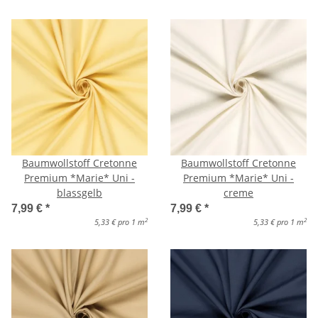
Baumwollstoff Cretonne
Baumwollstoff Cretonne
Premium *Marie* Uni -
Premium *Marie* Uni -
blassgelb
creme
7,99 €
*
7,99 €
*
2
2
5,33 € pro 1 m
5,33 € pro 1 m