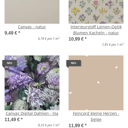
Canvas - natur
Interieurstoff Leinen-Optik
Blumen Kacheln - natur
9,49 €
*
2
6,78 € pro 1 m
10,99 €
*
2
7,85 € pro 1 m
NEU
NEU
Canvas Digital Dahlien - lila
Feincord kleine Herzen -
beige
11,49 €
*
2
8,33 € pro 1 m
11,99 €
*