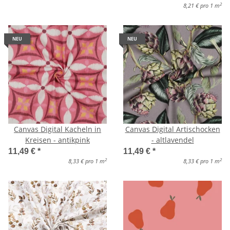
2
8,21 € pro 1 m
NEU
NEU
Canvas Digital Kacheln in
Canvas Digital Artischocken
Kreisen - antikpink
- altlavendel
11,49 €
*
11,49 €
*
2
2
8,33 € pro 1 m
8,33 € pro 1 m