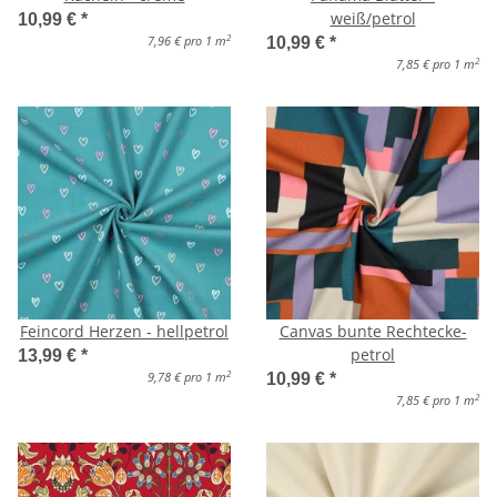
weiß/petrol
10,99 €
*
2
7,96 € pro 1 m
10,99 €
*
2
7,85 € pro 1 m
Feincord Herzen - hellpetrol
Canvas bunte Rechtecke-
petrol
13,99 €
*
2
9,78 € pro 1 m
10,99 €
*
2
7,85 € pro 1 m