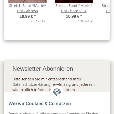
Stretch Samt *Marie*
Stretch Samt *Marie*
Stretc
Uni - altrosa
Uni - bordeaux
Uni 
10,99 €
*
10,99 €
*
2
2
7,33 € pro 1 m
7,33 € pro 1 m
Newsletter Abonnieren
Bitte senden Sie mir entsprechend Ihrer
Datenschutzerklärung
regelmäßig und jederzeit
widerruflich Informationen zu Ihrem
Produktsortiment per E-Mail zu.
Wie wir Cookies & Co nutzen
Abonnieren
Durch Klicken auf „Alle akzeptieren“ gestatten Sie den