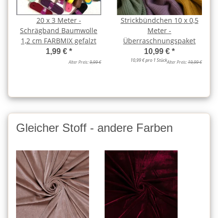
20 x 3 Meter -
Strickbündchen 10 x 0,5
Schrägband Baumwolle
Meter -
1,2 cm FARBMIX gefalzt
Überraschnungspaket
1,99 €
*
10,99 €
*
10,99 € pro 1 Stück
Alter Preis:
9,99 €
Alter Preis:
19,99 €
Gleicher Stoff - andere Farben